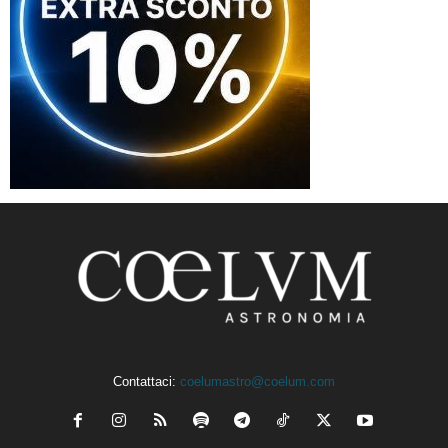
Contattaci:
coelumastro@coelum.com