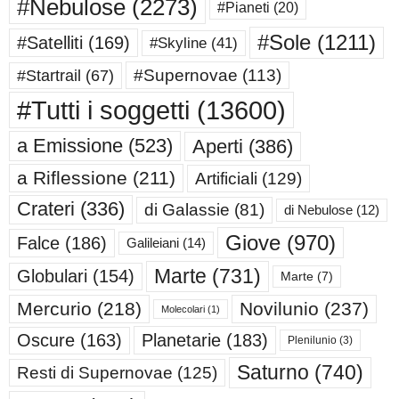
#Nebulose
(2273)
#Pianeti
(20)
#Sole
(1211)
#Satelliti
(169)
#Skyline
(41)
#Supernovae
(113)
#Startrail
(67)
#Tutti i soggetti
(13600)
a Emissione
(523)
Aperti
(386)
a Riflessione
(211)
Artificiali
(129)
Crateri
(336)
di Galassie
(81)
di Nebulose
(12)
Giove
(970)
Falce
(186)
Galileiani
(14)
Marte
(731)
Globulari
(154)
Marte
(7)
Mercurio
(218)
Novilunio
(237)
Molecolari
(1)
Oscure
(163)
Planetarie
(183)
Plenilunio
(3)
Saturno
(740)
Resti di Supernovae
(125)