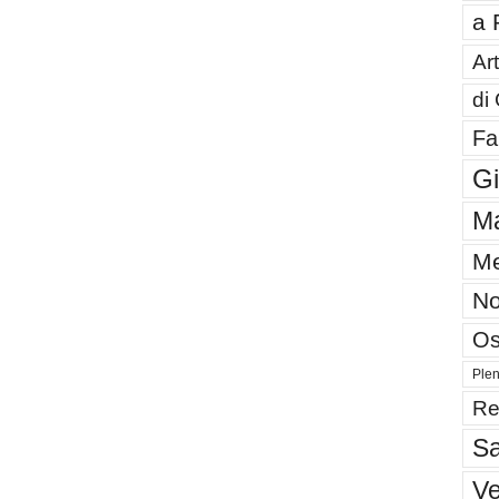
a 
Art
di
Fa
G
Ma
Me
No
Os
Plen
Re
Sa
V