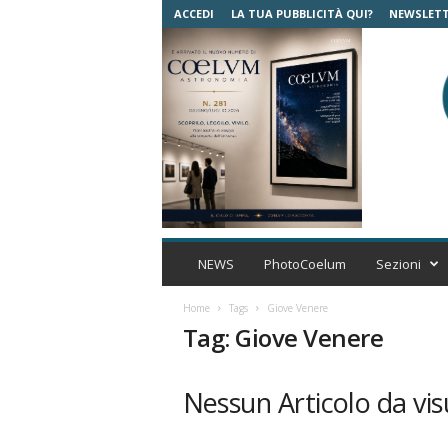
ACCEDI
LA TUA PUBBLICITÀ QUI?
NEWSLET
C
o
NEWS
PhotoCoelum
Sezioni
e
l
Home
Tags
Giove Venere
u
Tag: Giove Venere
m
A
s
Nessun Articolo da vis
t
r
o