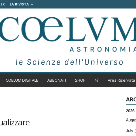
TER
LA RIVISTA
COELUM DIGITALE
ABBONATI
SHOP
🛒
Area Riservata
ARC
2026
ualizzare
Augus
July (