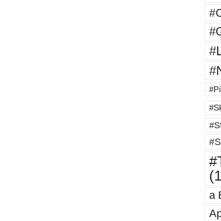
#
#G
#
#
#Pi
#Sk
#St
#S
#T
(
a 
Ap