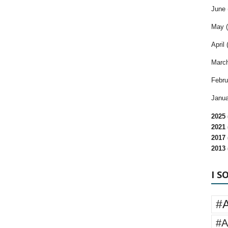
June 
May (
April 
March
Febru
Janua
2025 
2021 
2017 
2013 
I S
#
#A