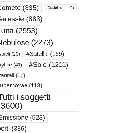
Comete
(835)
#Costellazioni
(2)
alassie
(883)
Luna
(2553)
Nebulose
(2273)
#Satelliti
(169)
aneti
(20)
#Sole
(1211)
yline
(41)
artrail
(67)
upernovae
(113)
utti i soggetti
13600)
Emissione
(523)
erti
(386)