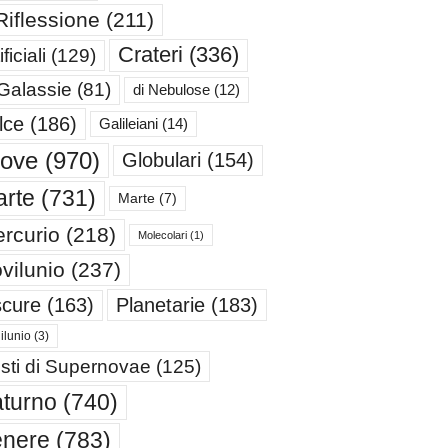
Riflessione
(211)
Crateri
(336)
ificiali
(129)
 Galassie
(81)
di Nebulose
(12)
lce
(186)
Galileiani
(14)
iove
(970)
Globulari
(154)
rte
(731)
Marte
(7)
rcurio
(218)
Molecolari
(1)
vilunio
(237)
cure
(163)
Planetarie
(183)
ilunio
(3)
sti di Supernovae
(125)
turno
(740)
enere
(783)