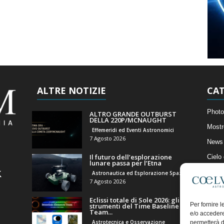
ALTRE NOTIZIE
CAT
Photo
ALTRO GRANDE OUTBURST
DELLA 220P/MCNAUGHT
Mostr
Effemeridi ed Eventi Astronomici
7 Agosto 2026
News 
Il futuro dell’esplorazione
Cielo
lunare passa per l’Etna
Astro
Astronautica ed Esplorazione Spaziale
7 Agosto 2026
Artico
Eclissi totale di Sole 2026: gli
Il Bl
Per fornire 
strumenti del Time Baseline
Team...
e/o accedere
Astrotecnica e Osservazione
permetterà d