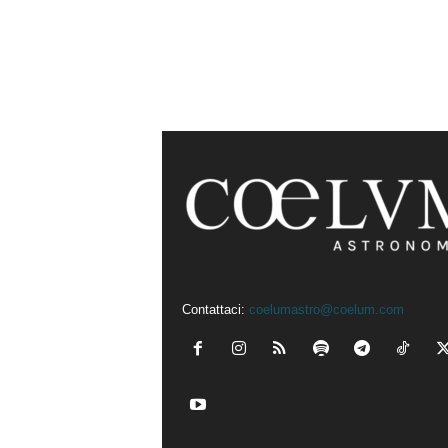
Contattaci:
coelumastro@coelum.com