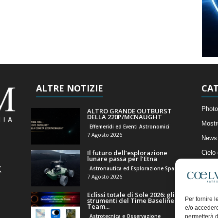
ALTRE NOTIZIE
CAT
Photo
ALTRO GRANDE OUTBURST
DELLA 220P/MCNAUGHT
Mostr
Effemeridi ed Eventi Astronomici
7 Agosto 2026
News 
Il futuro dell’esplorazione
Cielo
lunare passa per l’Etna
Astro
Astronautica ed Esplorazione Spaziale
7 Agosto 2026
Artico
Eclissi totale di Sole 2026: gli
Il Bl
Per fornire 
strumenti del Time Baseline
Team...
e/o accedere
Astrotecnica e Osservazione
permetterà d