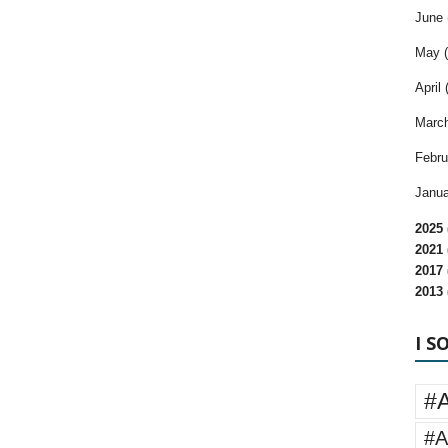
June 
May (
April 
March
Febru
Janua
2025 
2021 
2017 
2013 
I S
#
#A