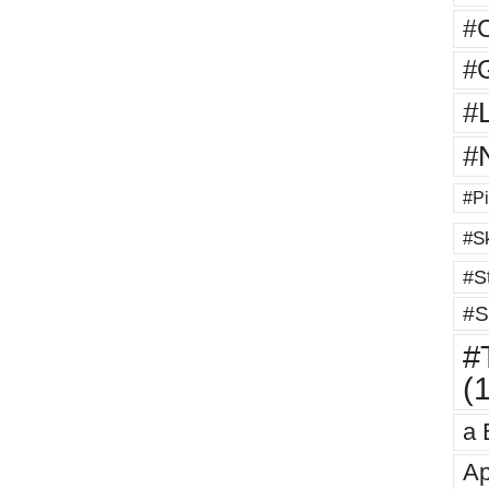
#
#G
#
#
#Pi
#Sk
#St
#S
#T
(
a 
Ap