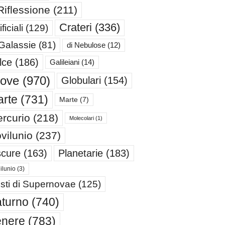
Riflessione
(211)
Crateri
(336)
ificiali
(129)
 Galassie
(81)
di Nebulose
(12)
lce
(186)
Galileiani
(14)
iove
(970)
Globulari
(154)
rte
(731)
Marte
(7)
rcurio
(218)
Molecolari
(1)
vilunio
(237)
cure
(163)
Planetarie
(183)
ilunio
(3)
sti di Supernovae
(125)
turno
(740)
enere
(783)