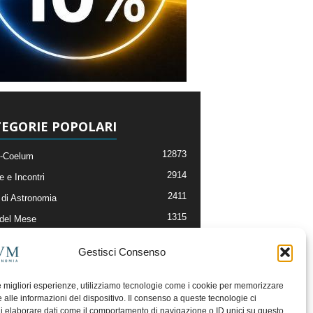
EGORIE POPOLARI
12873
-Coelum
2914
e e Incontri
2411
di Astronomia
1315
 del Mese
365
nomia, Astrofisica e Cosmologia
Gestisci Consenso
268
li e Risorse On-Line
192
og della Redazione
le migliori esperienze, utilizziamo tecnologie come i cookie per memorizzare
 alle informazioni del dispositivo. Il consenso a queste tecnologie ci
i elaborare dati come il comportamento di navigazione o ID unici su questo