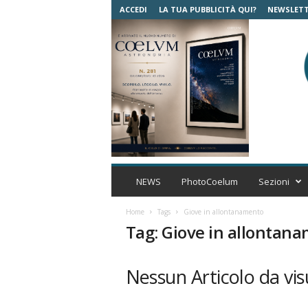
ACCEDI
LA TUA PUBBLICITÀ QUI?
NEWSLET
C
o
NEWS
PhotoCoelum
Sezioni
e
l
Home
Tags
Giove in allontanamento
u
Tag: Giove in allontan
m
A
s
Nessun Articolo da vis
t
r
o