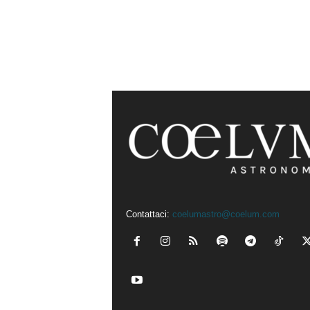
Contattaci:
coelumastro@coelum.com