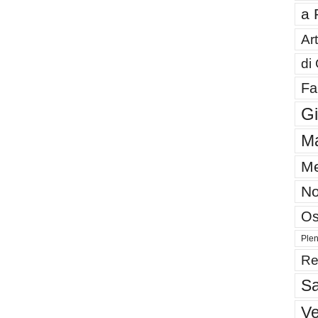
a 
Art
di
Fa
G
Ma
Me
No
Os
Plen
Re
Sa
V