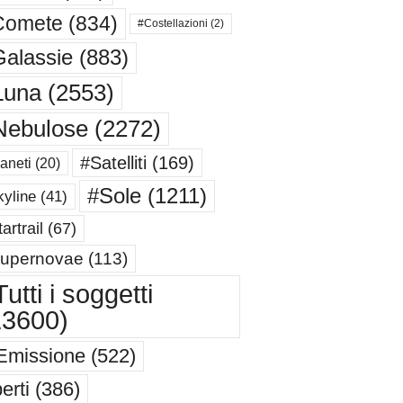
Comete
(834)
#Costellazioni
(2)
alassie
(883)
Luna
(2553)
Nebulose
(2272)
#Satelliti
(169)
aneti
(20)
#Sole
(1211)
yline
(41)
artrail
(67)
upernovae
(113)
utti i soggetti
13600)
Emissione
(522)
erti
(386)