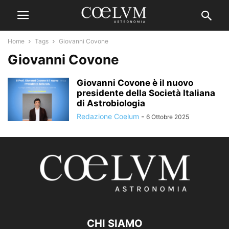
Home
Tags
Giovanni Covone
Giovanni Covone
Giovanni Covone è il nuovo
presidente della Società Italiana
di Astrobiologia
Redazione Coelum
-
6 Ottobre 2025
CHI SIAMO