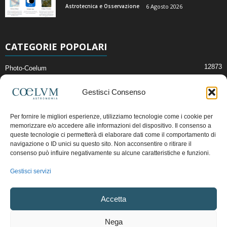
Astrotecnica e Osservazione
6 Agosto 2026
CATEGORIE POPOLARI
12873
Photo-Coelum
2914
Mostre e Incontri
Gestisci Consenso
2411
News di Astronomia
1315
Cielo del Mese
Per fornire le migliori esperienze, utilizziamo tecnologie come i cookie per
memorizzare e/o accedere alle informazioni del dispositivo. Il consenso a
365
Astronomia, Astrofisica e Cosmologia
queste tecnologie ci permetterà di elaborare dati come il comportamento di
268
navigazione o ID unici su questo sito. Non acconsentire o ritirare il
Articoli e Risorse On-Line
consenso può influire negativamente su alcune caratteristiche e funzioni.
192
Il Blog della Redazione
Gestisci servizi
Pubblicità:
ads@coelum.com
Accetta
Copyright © 1997 - 2024 vietata la riproduzione.
CF/P.IVA/VAT.C IT.01988340434
Nega