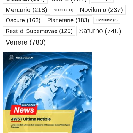
Mercurio
(218)
Novilunio
(237)
Molecolari
(1)
Oscure
(163)
Planetarie
(183)
Plenilunio
(3)
Saturno
(740)
Resti di Supernovae
(125)
Venere
(783)