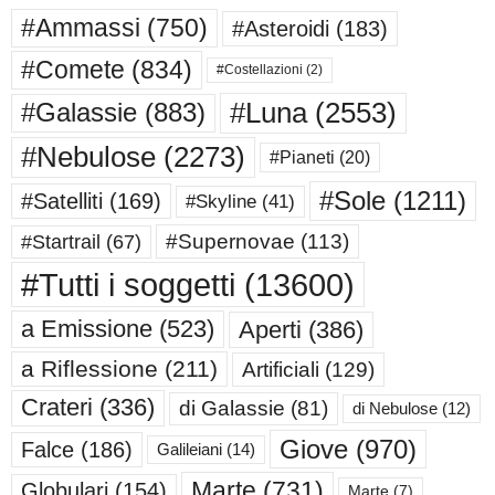
#Ammassi
(750)
#Asteroidi
(183)
#Comete
(834)
#Costellazioni
(2)
#Luna
(2553)
#Galassie
(883)
#Nebulose
(2273)
#Pianeti
(20)
#Sole
(1211)
#Satelliti
(169)
#Skyline
(41)
#Supernovae
(113)
#Startrail
(67)
#Tutti i soggetti
(13600)
a Emissione
(523)
Aperti
(386)
a Riflessione
(211)
Artificiali
(129)
Crateri
(336)
di Galassie
(81)
di Nebulose
(12)
Giove
(970)
Falce
(186)
Galileiani
(14)
Marte
(731)
Globulari
(154)
Marte
(7)