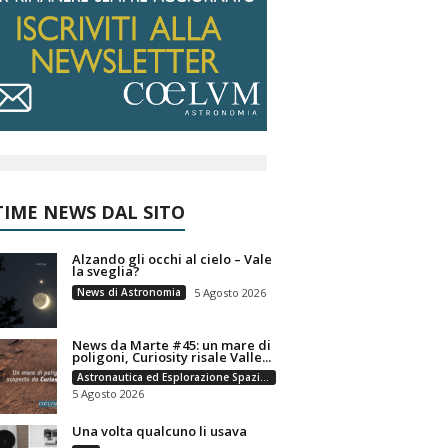
IME NEWS DAL SITO
Alzando gli occhi al cielo – Vale
la sveglia?
News di Astronomia
5 Agosto 2026
News da Marte #45: un mare di
poligoni, Curiosity risale Valle...
Astronautica ed Esplorazione Spaziale
5 Agosto 2026
Una volta qualcuno li usava