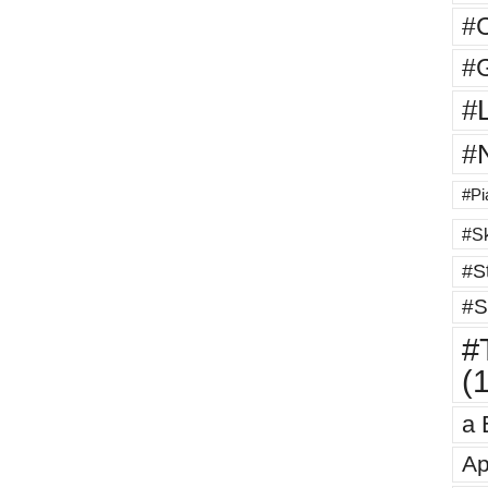
#
#G
#
#
#Pi
#Sk
#St
#S
#T
(
a 
Ap