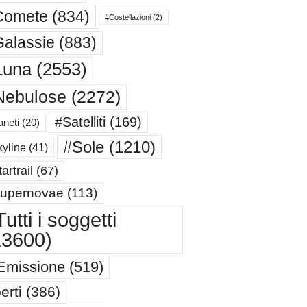
Comete
(834)
#Costellazioni
(2)
alassie
(883)
Luna
(2553)
Nebulose
(2272)
#Satelliti
(169)
aneti
(20)
#Sole
(1210)
yline
(41)
artrail
(67)
upernovae
(113)
utti i soggetti
13600)
Emissione
(519)
erti
(386)