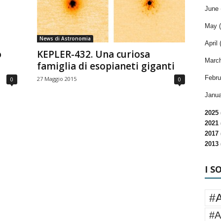
June 
May (
News di Astronomia
April 
o
KEPLER-432. Una curiosa
March
famiglia di esopianeti giganti
Febru
27 Maggio 2015
0
0
Janua
2025 
2021 
2017 
2013 
I S
#
#A