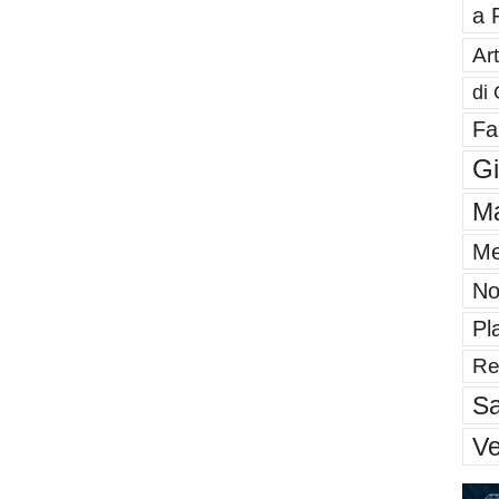
a 
Art
di 
Fa
G
Ma
Me
No
Pl
Re
Sa
V