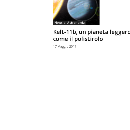
n
o
m
News di Astronomia
i
Kelt-11b, un pianeta legger
a
come il polistirolo
17 Maggio 2017