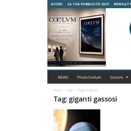
ACCEDI
LA TUA PUBBLICITÀ QUI?
NEWSLET
C
o
NEWS
PhotoCoelum
Sezioni
e
l
Home
Tags
Giganti gassosi
u
Tag: giganti gassosi
m
A
s
t
r
o