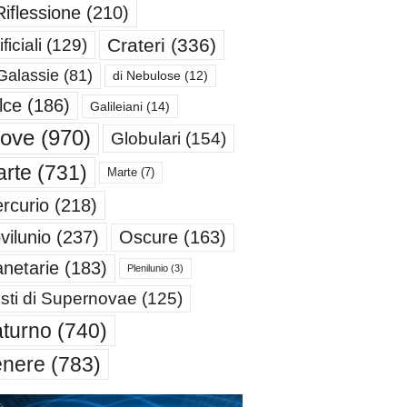
Riflessione
(210)
Crateri
(336)
ificiali
(129)
Galassie
(81)
di Nebulose
(12)
lce
(186)
Galileiani
(14)
iove
(970)
Globulari
(154)
rte
(731)
Marte
(7)
rcurio
(218)
Oscure
(163)
vilunio
(237)
anetarie
(183)
Plenilunio
(3)
sti di Supernovae
(125)
turno
(740)
enere
(783)