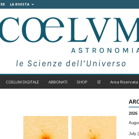
TER
LA RIVISTA
COELUM DIGITALE
ABBONATI
SHOP
🛒
Area Riservata
ARC
2026
Augus
July (