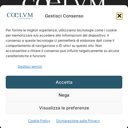
Gestisci Consenso
Per fornire le migliori esperienze, utilizziamo tecnologie come i cookie
CHI SIAMO
per memorizzare e/o accedere alle informazioni del dispositivo. Il
consenso a queste tecnologie ci permetterà di elaborare dati come il
comportamento di navigazione o ID unici su questo sito. Non
acconsentire o ritirare il consenso può influire negativamente su alcune
Contattaci:
coelumastro@coelum.com
caratteristiche e funzioni.
Gestisci servizi
SEGUICI
Accetta
Nega
Visualizza le preferenze
Cookie Policy
Dichiarazione sulla Privacy