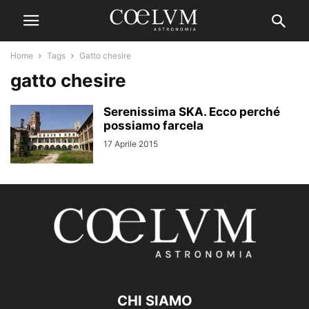
Home
Tags
Gatto chesire
gatto chesire
Serenissima SKA. Ecco perché
possiamo farcela
17 Aprile 2015
CHI SIAMO