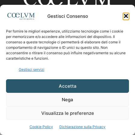
Gestisci Consenso
CHI SIAMO
Per fornire le migliori esperienze, utilizziamo tecnologie come i cookie
per memorizzare e/o accedere alle informazioni del dispositivo. Il
consenso a queste tecnologie ci permetterà di elaborare dati come il
comportamento di navigazione o ID unici su questo sito. Non
Contattaci:
coelumastro@coelum.com
acconsentire o ritirare il consenso può influire negativamente su alcune
caratteristiche e funzioni.
SEGUICI
Gestisci servizi
Accetta
Nega
Visualizza le preferenze
Cookie Policy
Dichiarazione sulla Privacy