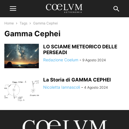
Home
Tags
Gamma Cephei
Gamma Cephei
LO SCIAME METEORICO DELLE
PERSEADI
Redazione Coelum
-
9 Agosto 2024
La Storia di GAMMA CEPHEI
Nicoletta Iannascoli
-
4 Agosto 2024