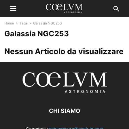
Home
Tags
Galassia NGC253
Galassia NGC253
Nessun Articolo da visualizzare
CHI SIAMO
Contattaci:
coelumastro@coelum.com