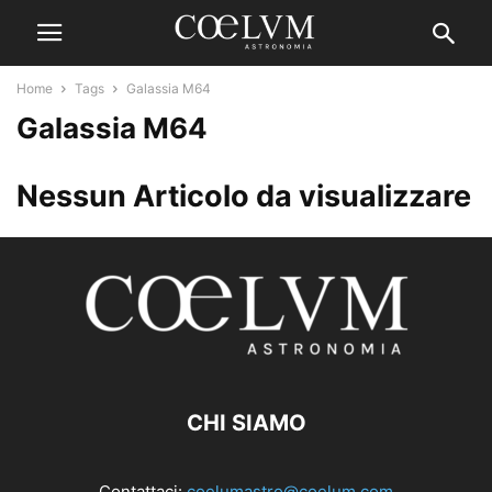
Home
Tags
Galassia M64
Galassia M64
Nessun Articolo da visualizzare
CHI SIAMO
Contattaci:
coelumastro@coelum.com