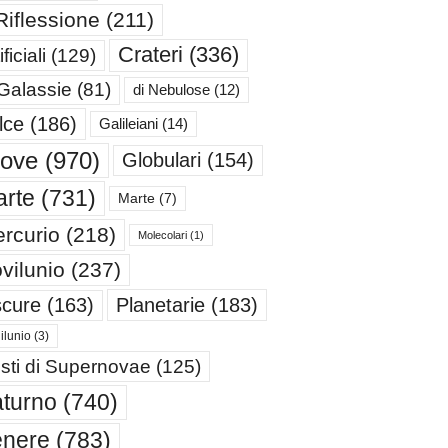
Riflessione
(211)
Crateri
(336)
ificiali
(129)
 Galassie
(81)
di Nebulose
(12)
lce
(186)
Galileiani
(14)
iove
(970)
Globulari
(154)
rte
(731)
Marte
(7)
rcurio
(218)
Molecolari
(1)
vilunio
(237)
cure
(163)
Planetarie
(183)
ilunio
(3)
sti di Supernovae
(125)
turno
(740)
enere
(783)