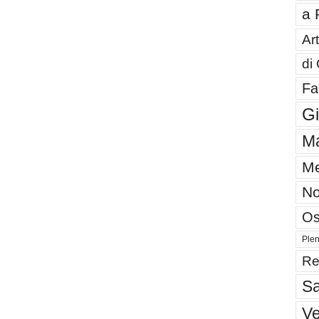
a 
Art
di
Fa
G
Ma
Me
No
Os
Plen
Re
Sa
V