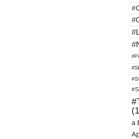
#
#G
#
#
#Pi
#Sk
#St
#S
#T
(
a 
Ap