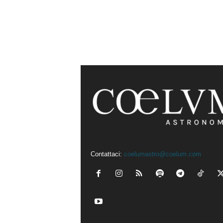
Contattaci:
coelumastro@coelum.com