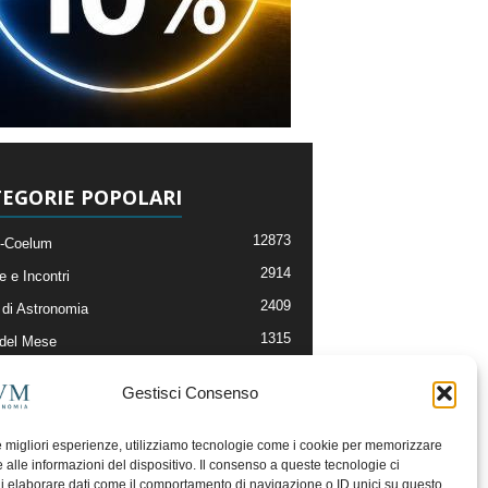
EGORIE POPOLARI
12873
-Coelum
2914
e e Incontri
2409
di Astronomia
1315
 del Mese
365
nomia, Astrofisica e Cosmologia
Gestisci Consenso
268
li e Risorse On-Line
192
og della Redazione
le migliori esperienze, utilizziamo tecnologie come i cookie per memorizzare
 alle informazioni del dispositivo. Il consenso a queste tecnologie ci
i elaborare dati come il comportamento di navigazione o ID unici su questo