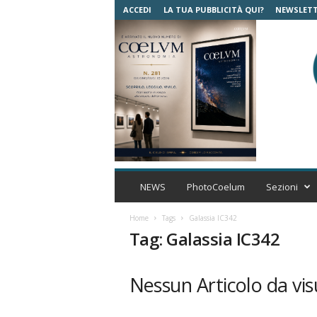
ACCEDI
LA TUA PUBBLICITÀ QUI?
NEWSLET
C
o
NEWS
PhotoCoelum
Sezioni
e
l
Home
Tags
Galassia IC342
u
Tag: Galassia IC342
m
A
s
Nessun Articolo da vis
t
r
o