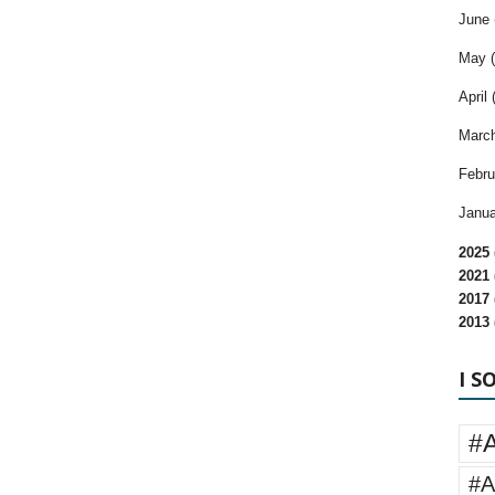
June 
May (
April 
March
Febru
Janua
2025 
2021 
2017 
2013 
I S
#
#A