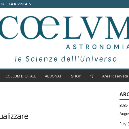
TER
LA RIVISTA
COELUM DIGITALE
ABBONATI
SHOP
🛒
Area Riservata
ARC
2026
ualizzare
Augus
July (