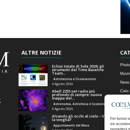
ALTRE NOTIZIE
CAT
Photo
Eclissi totale di Sole 2026: gli
strumenti del Time Baseline
Team...
Mostr
Astrotecnica e Osservazione
News 
6 Agosto 2026
Abell 2255 nel radio più
Cielo
profondo di sempre: nuova
mappa del...
Astro
Astronomia, Astrofisica e Cosmologia
Artico
6 Agosto 2026
Alzando gli occhi al cielo – Vale
Il Bl
Per fornire 
la sveglia?
e/o accedere
Appuntamenti del Mese
permetterà d