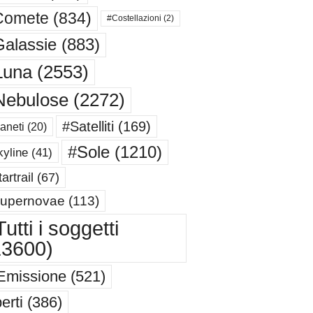
Comete
(834)
#Costellazioni
(2)
alassie
(883)
Luna
(2553)
Nebulose
(2272)
#Satelliti
(169)
aneti
(20)
#Sole
(1210)
yline
(41)
artrail
(67)
upernovae
(113)
utti i soggetti
13600)
Emissione
(521)
erti
(386)