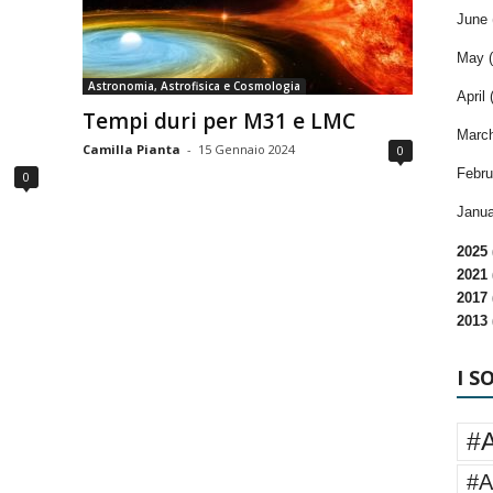
June 
May (
Astronomia, Astrofisica e Cosmologia
April 
Tempi duri per M31 e LMC
March
Camilla Pianta
-
15 Gennaio 2024
0
Febru
0
Janua
2025 
2021 
2017 
2013 
I S
#
#A