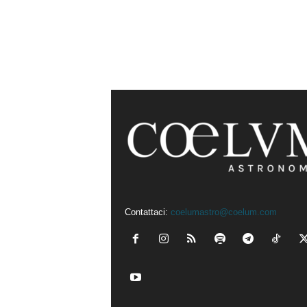
Contattaci:
coelumastro@coelum.com