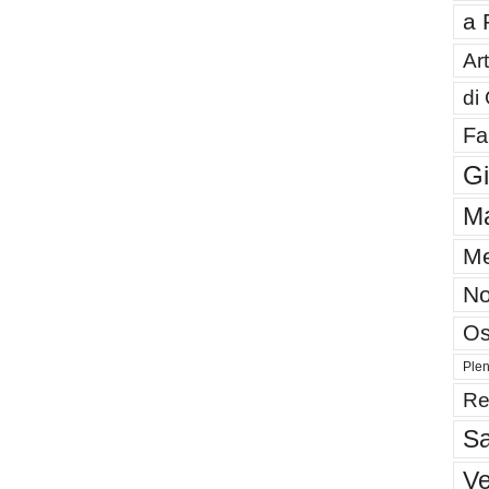
a 
Art
di
Fa
G
Ma
Me
No
Os
Plen
Re
Sa
V