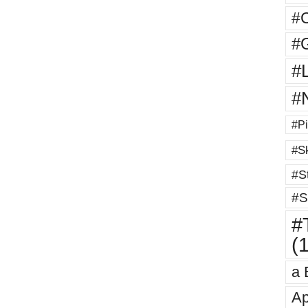
#
#G
#
#
#Pi
#Sk
#St
#S
#T
(
a 
Ap