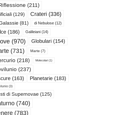
Riflessione
(211)
Crateri
(336)
ificiali
(129)
 Galassie
(81)
di Nebulose
(12)
lce
(186)
Galileiani
(14)
iove
(970)
Globulari
(154)
rte
(731)
Marte
(7)
rcurio
(218)
Molecolari
(1)
vilunio
(237)
cure
(163)
Planetarie
(183)
ilunio
(3)
sti di Supernovae
(125)
turno
(740)
enere
(783)