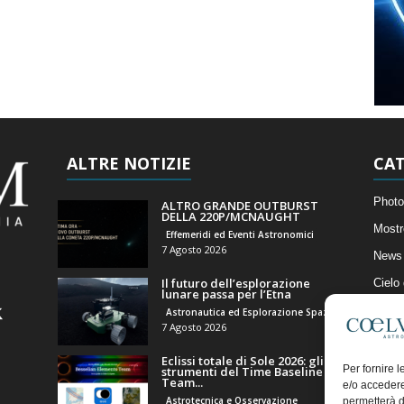
ALTRE NOTIZIE
CAT
Photo
ALTRO GRANDE OUTBURST
DELLA 220P/MCNAUGHT
Mostr
Effemeridi ed Eventi Astronomici
7 Agosto 2026
News 
Il futuro dell’esplorazione
Cielo
lunare passa per l’Etna
Astro
Astronautica ed Esplorazione Spaziale
7 Agosto 2026
Artico
Eclissi totale di Sole 2026: gli
Il Bl
Per fornire 
strumenti del Time Baseline
Team...
e/o accedere
Astrotecnica e Osservazione
permetterà d