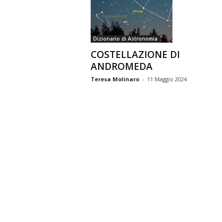
n
o
m
Dizionario di Astronomia
i
a
COSTELLAZIONE DI
ANDROMEDA
Teresa Molinaro
-
11 Maggio 2024