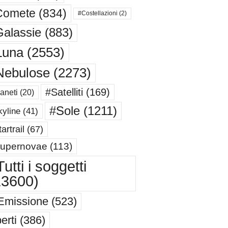
Comete
(834)
#Costellazioni
(2)
alassie
(883)
Luna
(2553)
Nebulose
(2273)
#Satelliti
(169)
aneti
(20)
#Sole
(1211)
yline
(41)
artrail
(67)
upernovae
(113)
utti i soggetti
13600)
Emissione
(523)
erti
(386)