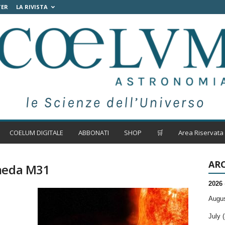
TER
LA RIVISTA
COELUM DIGITALE
ABBONATI
SHOP
🛒
Area Riservata
ARC
omeda M31
2026
Augus
July (