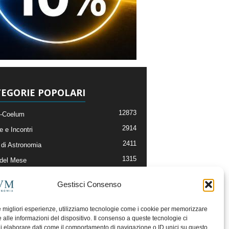
EGORIE POPOLARI
12873
-Coelum
2914
e e Incontri
2411
di Astronomia
1315
 del Mese
365
nomia, Astrofisica e Cosmologia
Gestisci Consenso
268
li e Risorse On-Line
192
og della Redazione
le migliori esperienze, utilizziamo tecnologie come i cookie per memorizzare
 alle informazioni del dispositivo. Il consenso a queste tecnologie ci
i elaborare dati come il comportamento di navigazione o ID unici su questo