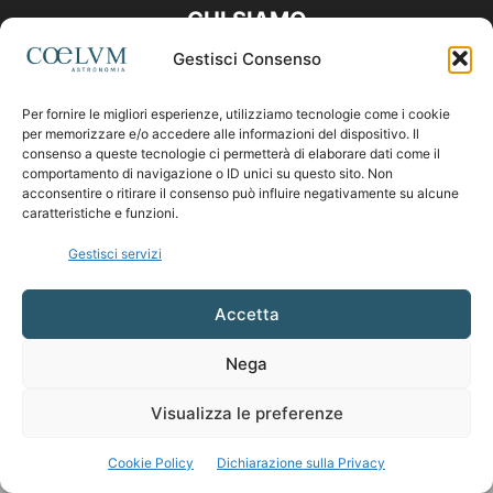
CHI SIAMO
Gestisci Consenso
Contattaci:
coelumastro@coelum.com
Per fornire le migliori esperienze, utilizziamo tecnologie come i cookie
per memorizzare e/o accedere alle informazioni del dispositivo. Il
SEGUICI
consenso a queste tecnologie ci permetterà di elaborare dati come il
comportamento di navigazione o ID unici su questo sito. Non
acconsentire o ritirare il consenso può influire negativamente su alcune
caratteristiche e funzioni.
Gestisci servizi
Accetta
Nega
Visualizza le preferenze
Cookie Policy
Dichiarazione sulla Privacy