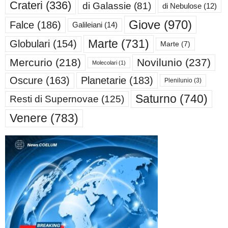
Crateri
(336)
di Galassie
(81)
di Nebulose
(12)
Giove
(970)
Falce
(186)
Galileiani
(14)
Marte
(731)
Globulari
(154)
Marte
(7)
Mercurio
(218)
Novilunio
(237)
Molecolari
(1)
Oscure
(163)
Planetarie
(183)
Plenilunio
(3)
Saturno
(740)
Resti di Supernovae
(125)
Venere
(783)