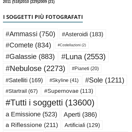
2011 (518)
2010 (229)
2009 (21)
I SOGGETTI PIÙ FOTOGRAFATI
#Ammassi
(750)
#Asteroidi
(183)
#Comete
(834)
#Costellazioni
(2)
#Luna
(2553)
#Galassie
(883)
#Nebulose
(2273)
#Pianeti
(20)
#Sole
(1211)
#Satelliti
(169)
#Skyline
(41)
#Supernovae
(113)
#Startrail
(67)
#Tutti i soggetti
(13600)
a Emissione
(523)
Aperti
(386)
a Riflessione
(211)
Artificiali
(129)