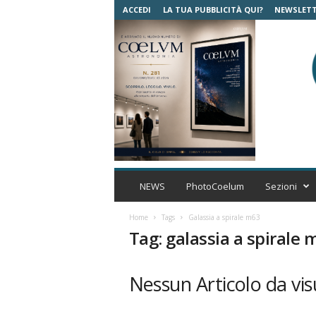
ACCEDI
LA TUA PUBBLICITÀ QUI?
NEWSLET
C
o
NEWS
PhotoCoelum
Sezioni
e
l
Home
Tags
Galassia a spirale m63
u
Tag: galassia a spirale 
m
A
s
Nessun Articolo da vis
t
r
o