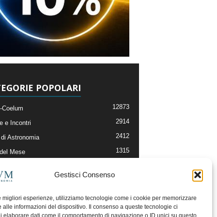
EGORIE POPOLARI
12873
-Coelum
2914
e e Incontri
2412
di Astronomia
1315
 del Mese
365
nomia, Astrofisica e Cosmologia
Gestisci Consenso
268
li e Risorse On-Line
193
og della Redazione
le migliori esperienze, utilizziamo tecnologie come i cookie per memorizzare
 alle informazioni del dispositivo. Il consenso a queste tecnologie ci
i elaborare dati come il comportamento di navigazione o ID unici su questo