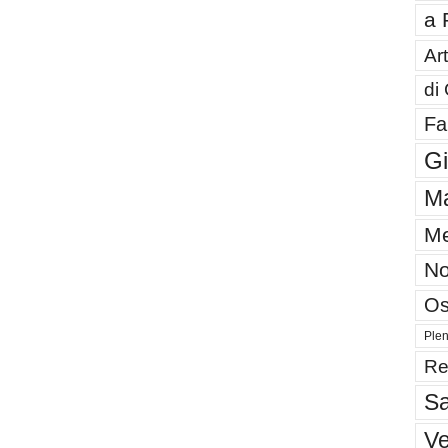
a 
Art
di
Fa
G
Ma
Me
No
Os
Plen
Re
Sa
V