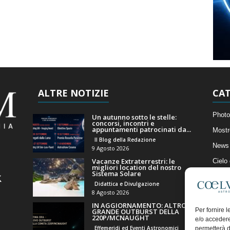
ALTRE NOTIZIE
CAT
Photo
Un autunno sotto le stelle:
concorsi, incontri e
appuntamenti patrocinati da...
Mostr
Il Blog della Redazione
News 
9 Agosto 2026
Vacanze Extraterrestri: le
Cielo
migliori location del nostro
Sistema Solare
Astro
Didattica e Divulgazione
Artico
8 Agosto 2026
IN AGGIORNAMENTO: ALTRO
Il Bl
Per fornire 
GRANDE OUTBURST DELLA
220P/MCNAUGHT
e/o accedere
Effemeridi ed Eventi Astronomici
permetterà d