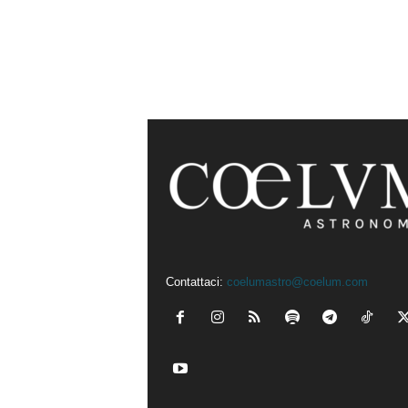
Contattaci:
coelumastro@coelum.com