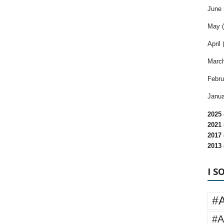
June 
May (
April 
March
Febru
Janua
2025 
2021 
2017 
2013 
I S
#
#A