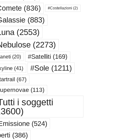
Comete
(836)
#Costellazioni
(2)
alassie
(883)
Luna
(2553)
Nebulose
(2273)
#Satelliti
(169)
aneti
(20)
#Sole
(1211)
yline
(41)
artrail
(67)
upernovae
(113)
utti i soggetti
13600)
Emissione
(524)
erti
(386)