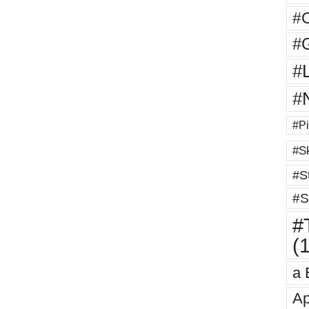
#
#G
#
#
#Pi
#Sk
#St
#S
#T
(
a 
Ap