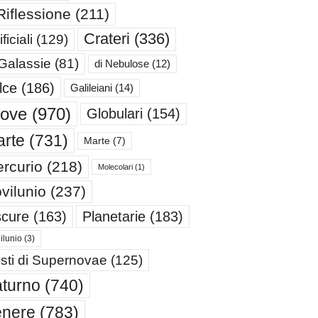
Riflessione
(211)
Crateri
(336)
ificiali
(129)
 Galassie
(81)
di Nebulose
(12)
lce
(186)
Galileiani
(14)
iove
(970)
Globulari
(154)
rte
(731)
Marte
(7)
rcurio
(218)
Molecolari
(1)
vilunio
(237)
cure
(163)
Planetarie
(183)
ilunio
(3)
sti di Supernovae
(125)
turno
(740)
enere
(783)