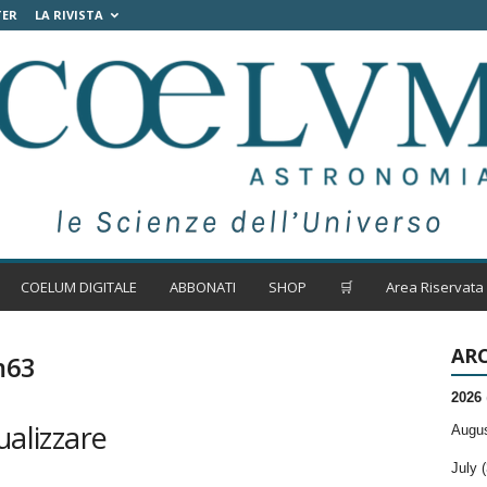
TER
LA RIVISTA
COELUM DIGITALE
ABBONATI
SHOP
🛒
Area Riservata
ARC
m63
2026
ualizzare
Augus
July (