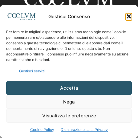
Gestisci Consenso
CHI SIAMO
Per fornire le migliori esperienze, utilizziamo tecnologie come i cookie
per memorizzare e/o accedere alle informazioni del dispositivo. Il
consenso a queste tecnologie ci permetterà di elaborare dati come il
comportamento di navigazione o ID unici su questo sito. Non
Contattaci:
coelumastro@coelum.com
acconsentire o ritirare il consenso può influire negativamente su alcune
caratteristiche e funzioni.
SEGUICI
Gestisci servizi
Accetta
Nega
Visualizza le preferenze
Cookie Policy
Dichiarazione sulla Privacy