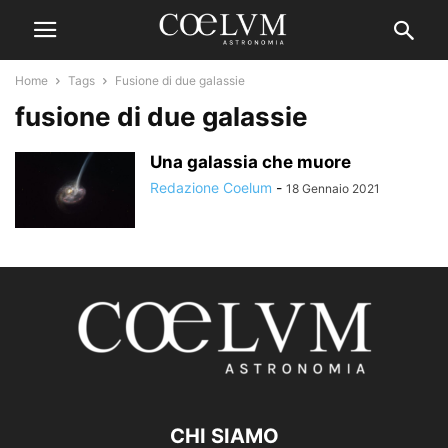
Home
Tags
Fusione di due galassie
fusione di due galassie
Una galassia che muore
Redazione Coelum
-
18 Gennaio 2021
CHI SIAMO