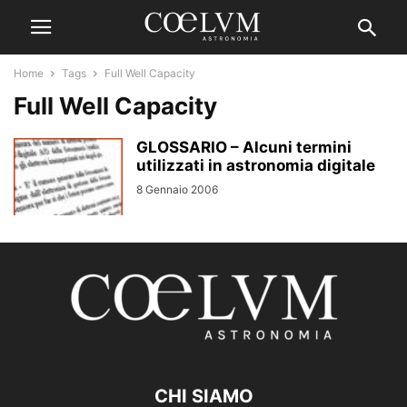
Home
Tags
Full Well Capacity
Full Well Capacity
GLOSSARIO – Alcuni termini
utilizzati in astronomia digitale
8 Gennaio 2006
CHI SIAMO