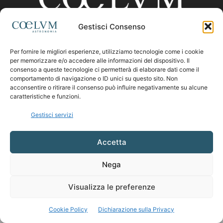
Gestisci Consenso
CHI SIAMO
Per fornire le migliori esperienze, utilizziamo tecnologie come i cookie
per memorizzare e/o accedere alle informazioni del dispositivo. Il
consenso a queste tecnologie ci permetterà di elaborare dati come il
comportamento di navigazione o ID unici su questo sito. Non
Contattaci:
coelumastro@coelum.com
acconsentire o ritirare il consenso può influire negativamente su alcune
caratteristiche e funzioni.
SEGUICI
Gestisci servizi
Accetta
Nega
Visualizza le preferenze
Cookie Policy
Dichiarazione sulla Privacy