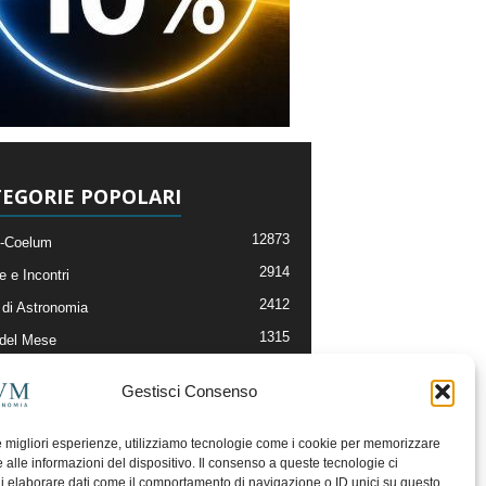
EGORIE POPOLARI
12873
-Coelum
2914
e e Incontri
2412
di Astronomia
1315
 del Mese
365
nomia, Astrofisica e Cosmologia
Gestisci Consenso
268
li e Risorse On-Line
192
og della Redazione
le migliori esperienze, utilizziamo tecnologie come i cookie per memorizzare
 alle informazioni del dispositivo. Il consenso a queste tecnologie ci
i elaborare dati come il comportamento di navigazione o ID unici su questo