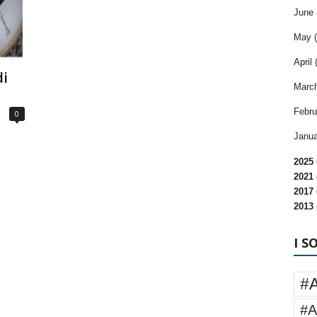
June 
May (
April 
di
March
Febru
0
Janua
2025 
2021 
2017 
2013 
I S
#
#A