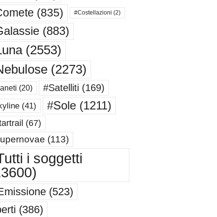
Comete
(835)
#Costellazioni
(2)
alassie
(883)
Luna
(2553)
Nebulose
(2273)
#Satelliti
(169)
aneti
(20)
#Sole
(1211)
yline
(41)
artrail
(67)
upernovae
(113)
utti i soggetti
13600)
Emissione
(523)
erti
(386)