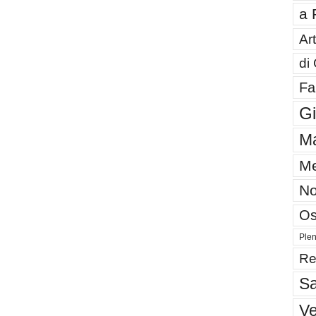
a 
Art
di
Fa
G
Ma
Me
No
Os
Plen
Re
Sa
V