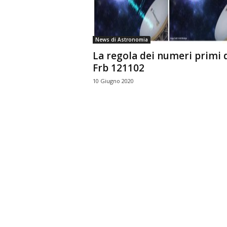
n
o
m
News di Astronomia
i
La regola dei numeri primi 
a
Frb 121102
10 Giugno 2020