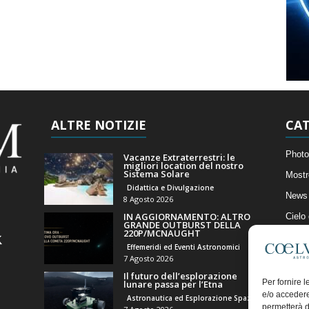
ALTRE NOTIZIE
CAT
Photo
Vacanze Extraterrestri: le
migliori location del nostro
Sistema Solare
Mostr
Didattica e Divulgazione
News 
8 Agosto 2026
IN AGGIORNAMENTO: ALTRO
Cielo
GRANDE OUTBURST DELLA
220P/MCNAUGHT
Astro
Effemeridi ed Eventi Astronomici
Artico
7 Agosto 2026
Il futuro dell’esplorazione
Il Bl
Per fornire 
lunare passa per l’Etna
e/o accedere
Astronautica ed Esplorazione Spaziale
permetterà d