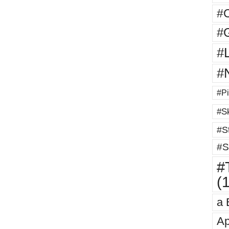
#
#G
#
#
#Pi
#Sk
#St
#S
#T
(
a 
Ap