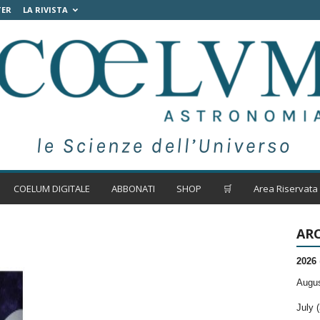
TER
LA RIVISTA
COELUM DIGITALE
ABBONATI
SHOP
🛒
Area Riservata
ARC
2026
Augus
July (