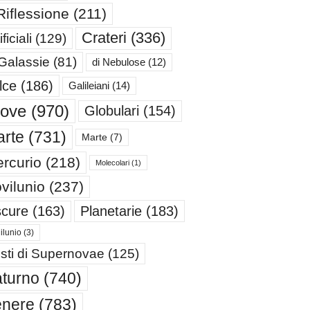
Riflessione
(211)
Crateri
(336)
ificiali
(129)
 Galassie
(81)
di Nebulose
(12)
lce
(186)
Galileiani
(14)
iove
(970)
Globulari
(154)
rte
(731)
Marte
(7)
rcurio
(218)
Molecolari
(1)
vilunio
(237)
cure
(163)
Planetarie
(183)
ilunio
(3)
sti di Supernovae
(125)
turno
(740)
enere
(783)