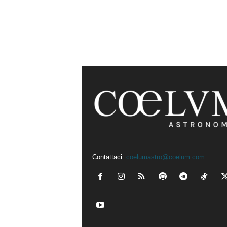
Contattaci:
coelumastro@coelum.com