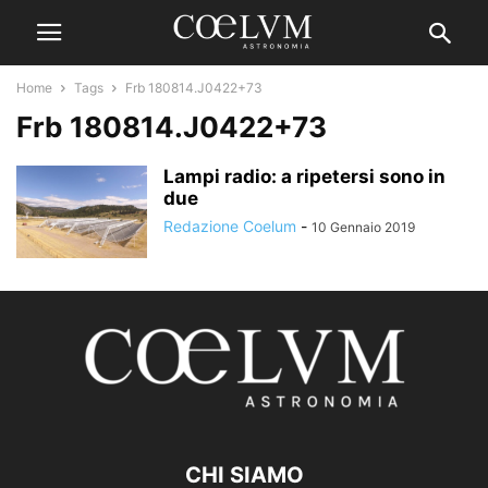
Home
Tags
Frb 180814.J0422+73
Frb 180814.J0422+73
Lampi radio: a ripetersi sono in
due
Redazione Coelum
-
10 Gennaio 2019
CHI SIAMO