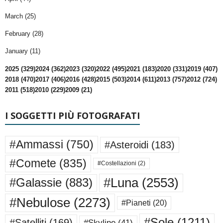
March (25)
February (28)
January (11)
2025 (329)
2024 (362)
2023 (320)
2022 (495)
2021 (183)
2020 (331)
2019 (407)
2018 (470)
2017 (406)
2016 (428)
2015 (503)
2014 (611)
2013 (757)
2012 (724)
2011 (518)
2010 (229)
2009 (21)
I SOGGETTI PIÙ FOTOGRAFATI
#Ammassi
(750)
#Asteroidi
(183)
#Comete
(835)
#Costellazioni
(2)
#Luna
(2553)
#Galassie
(883)
#Nebulose
(2273)
#Pianeti
(20)
#Sole
(1211)
#Satelliti
(169)
#Skyline
(41)