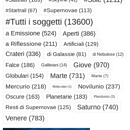
#Supernovae
(113)
#Startrail
(67)
#Tutti i soggetti
(13600)
a Emissione
(524)
Aperti
(386)
a Riflessione
(211)
Artificiali
(129)
Crateri
(336)
di Galassie
(81)
di Nebulose
(12)
Giove
(970)
Falce
(186)
Galileiani
(14)
Marte
(731)
Globulari
(154)
Marte
(7)
Mercurio
(218)
Novilunio
(237)
Molecolari
(1)
Oscure
(163)
Planetarie
(183)
Plenilunio
(3)
Saturno
(740)
Resti di Supernovae
(125)
Venere
(783)