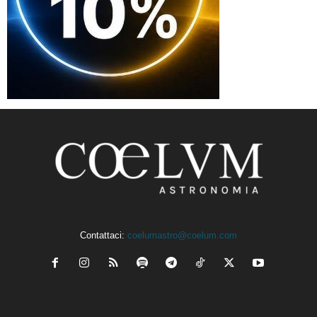
Contattaci:
coelumastro@coelum.com