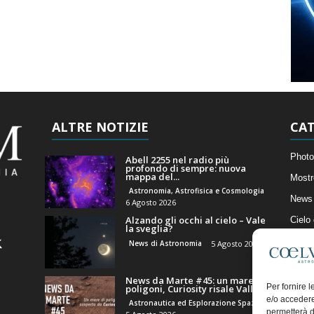
ALTRE NOTIZIE
CAT
Photo
Abell 2255 nel radio più
profondo di sempre: nuova
mappa del...
Mostr
Astronomia, Astrofisica e Cosmologia
News 
6 Agosto 2026
Alzando gli occhi al cielo – Vale
Cielo
la sveglia?
Astro
News di Astronomia
5 Agosto 2026
Artico
News da Marte #45: un mare di
Il Bl
Per fornire 
poligoni, Curiosity risale Valle...
e/o accedere
Astronautica ed Esplorazione Spaziale
permetterà d