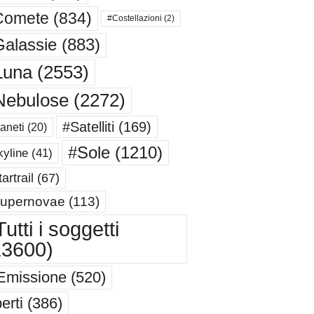
Comete
(834)
#Costellazioni
(2)
alassie
(883)
Luna
(2553)
Nebulose
(2272)
#Satelliti
(169)
aneti
(20)
#Sole
(1210)
yline
(41)
artrail
(67)
upernovae
(113)
utti i soggetti
13600)
Emissione
(520)
erti
(386)