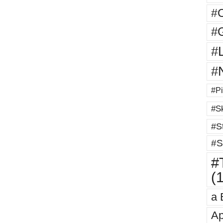
#
#G
#
#
#Pi
#Sk
#St
#S
#T
(
a 
Ap