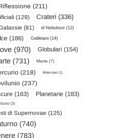
Riflessione
(211)
Crateri
(336)
ificiali
(129)
 Galassie
(81)
di Nebulose
(12)
lce
(186)
Galileiani
(14)
iove
(970)
Globulari
(154)
rte
(731)
Marte
(7)
rcurio
(218)
Molecolari
(1)
vilunio
(237)
cure
(163)
Planetarie
(183)
ilunio
(3)
sti di Supernovae
(125)
turno
(740)
enere
(783)