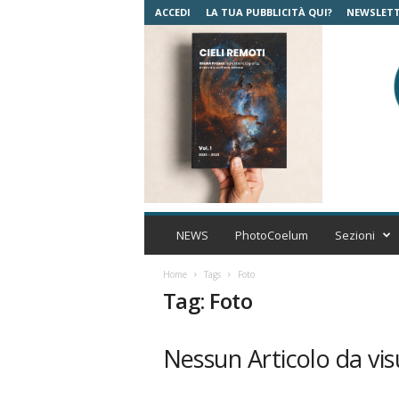
ACCEDI
LA TUA PUBBLICITÀ QUI?
NEWSLET
C
o
NEWS
PhotoCoelum
Sezioni
e
l
Home
Tags
Foto
u
Tag: Foto
m
A
s
Nessun Articolo da vis
t
r
o