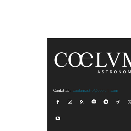
Contattaci:
coelumastro@coelum.com