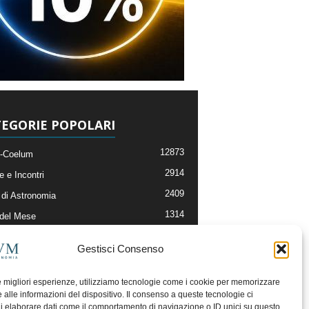
EGORIE POPOLARI
12873
-Coelum
2914
e e Incontri
2409
di Astronomia
1314
 del Mese
365
nomia, Astrofisica e Cosmologia
Gestisci Consenso
268
li e Risorse On-Line
192
og della Redazione
le migliori esperienze, utilizziamo tecnologie come i cookie per memorizzare
 alle informazioni del dispositivo. Il consenso a queste tecnologie ci
i elaborare dati come il comportamento di navigazione o ID unici su questo