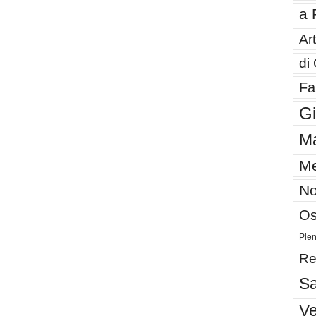
a 
Art
di
Fa
G
Ma
Me
No
Os
Plen
Re
Sa
V