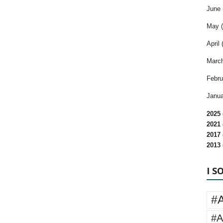
June 
May (
April 
March
Febru
Janua
2025 
2021 
2017 
2013 
I S
#
#A