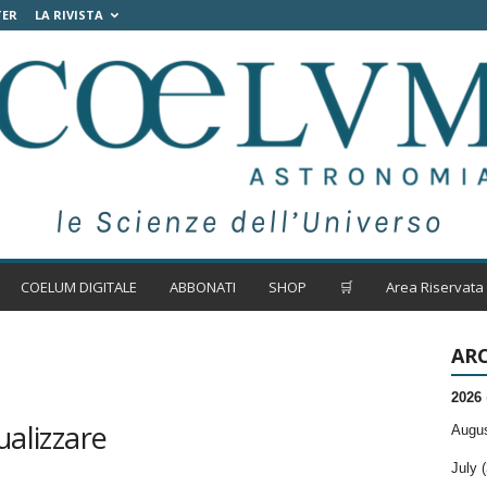
TER
LA RIVISTA
COELUM DIGITALE
ABBONATI
SHOP
🛒
Area Riservata
ARC
2026
ualizzare
Augus
July (