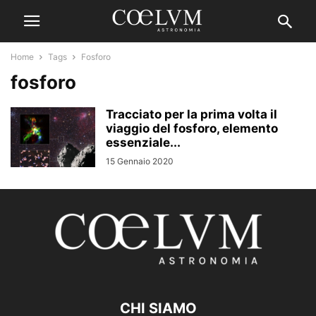
Home
Tags
Fosforo
fosforo
Tracciato per la prima volta il
viaggio del fosforo, elemento
essenziale...
15 Gennaio 2020
CHI SIAMO