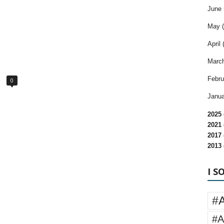
June 
May (
April 
March
Febru
0
Janua
2025 
2021 
2017 
2013 
I S
#
#A