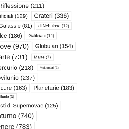
Riflessione
(211)
Crateri
(336)
ificiali
(129)
 Galassie
(81)
di Nebulose
(12)
lce
(186)
Galileiani
(14)
iove
(970)
Globulari
(154)
rte
(731)
Marte
(7)
rcurio
(218)
Molecolari
(1)
vilunio
(237)
cure
(163)
Planetarie
(183)
ilunio
(3)
sti di Supernovae
(125)
turno
(740)
enere
(783)