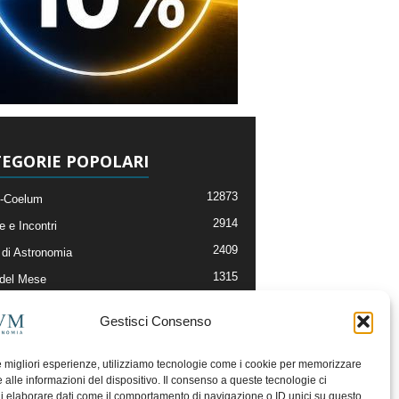
EGORIE POPOLARI
12873
-Coelum
2914
e e Incontri
2409
di Astronomia
1315
 del Mese
365
nomia, Astrofisica e Cosmologia
Gestisci Consenso
268
li e Risorse On-Line
192
og della Redazione
le migliori esperienze, utilizziamo tecnologie come i cookie per memorizzare
 alle informazioni del dispositivo. Il consenso a queste tecnologie ci
i elaborare dati come il comportamento di navigazione o ID unici su questo