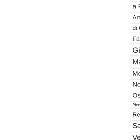
a 
Art
di
Fa
G
Ma
Me
No
Os
Plen
Re
Sa
V