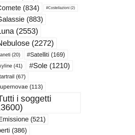
Comete
(834)
#Costellazioni
(2)
alassie
(883)
Luna
(2553)
Nebulose
(2272)
#Satelliti
(169)
aneti
(20)
#Sole
(1210)
yline
(41)
artrail
(67)
upernovae
(113)
utti i soggetti
13600)
Emissione
(521)
erti
(386)