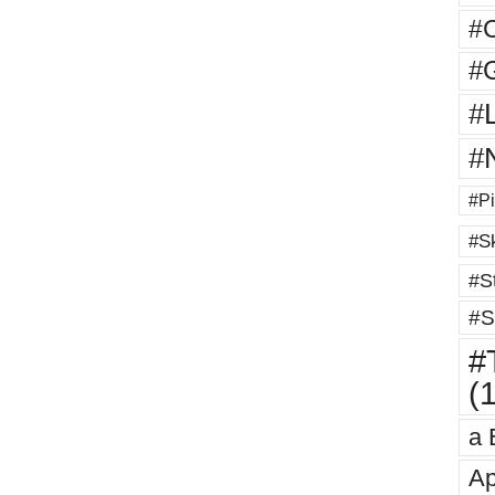
#
#G
#
#
#Pi
#Sk
#St
#S
#T
(
a 
Ap