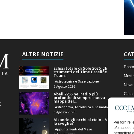
ALTRE NOTIZIE
CAT
Photo
Eclissi totale di Sole 2026: gli
strumenti del Time Baseline
Team...
Mostr
Astrotecnica e Osservazione
News 
6 Agosto 2026
Abell 2255 nel radio più
Cielo
profondo di sempre: nuova
mappa del...
Astro
Astronomia, Astrofisica e Cosmologia
Artico
6 Agosto 2026
Alzando gli occhi al cielo – Vale
Il Bl
Per fornire 
la sveglia?
e/o accedere
Appuntamenti del Mese
permetterà d