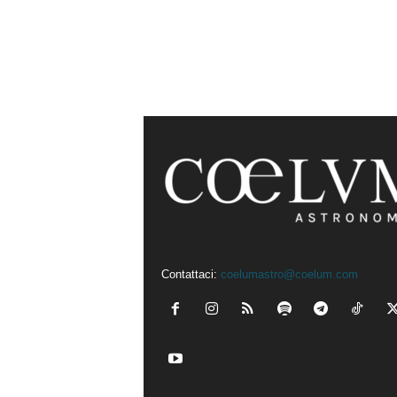
Contattaci:
coelumastro@coelum.com