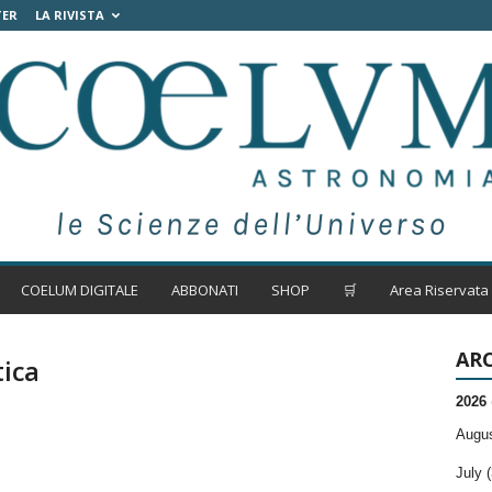
TER
LA RIVISTA
COELUM DIGITALE
ABBONATI
SHOP
🛒
Area Riservata
ARC
tica
2026
Augus
July (