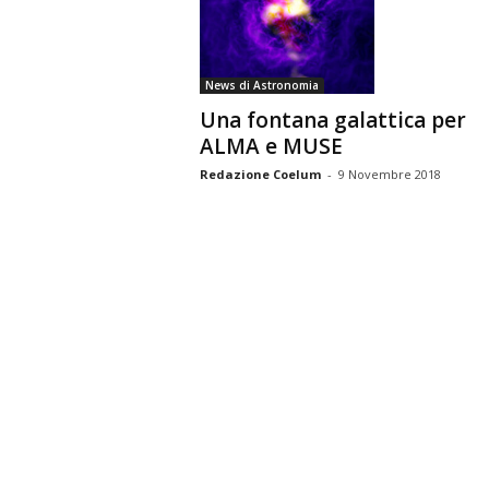
n
o
m
News di Astronomia
i
Una fontana galattica per
a
ALMA e MUSE
Redazione Coelum
-
9 Novembre 2018