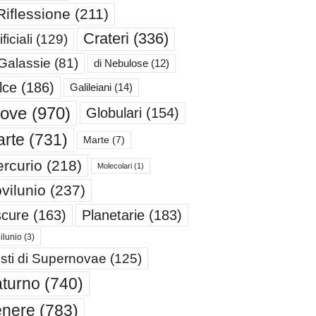
Riflessione
(211)
Crateri
(336)
ificiali
(129)
 Galassie
(81)
di Nebulose
(12)
lce
(186)
Galileiani
(14)
iove
(970)
Globulari
(154)
rte
(731)
Marte
(7)
rcurio
(218)
Molecolari
(1)
vilunio
(237)
cure
(163)
Planetarie
(183)
ilunio
(3)
sti di Supernovae
(125)
turno
(740)
enere
(783)