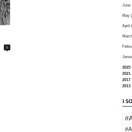
June 
May (
April 
March
Febru
0
Janua
2025 
2021 
2017 
2013 
I S
#
#A