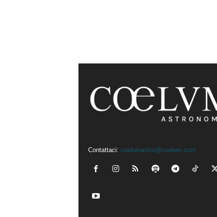
Contattaci:
coelumastro@coelum.com