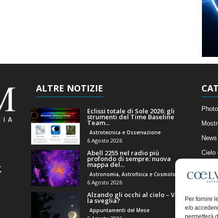
ALTRE NOTIZIE
CAT
Photo
Eclissi totale di Sole 2026: gli
strumenti del Time Baseline
Team...
Mostr
Astrotecnica e Osservazione
News 
6 Agosto 2026
Abell 2255 nel radio più
Cielo
profondo di sempre: nuova
mappa del...
Astro
Astronomia, Astrofisica e Cosmologia
Artico
6 Agosto 2026
Alzando gli occhi al cielo – Vale
Il Bl
Per fornire 
la sveglia?
e/o accedere
Appuntamenti del Mese
permetterà d