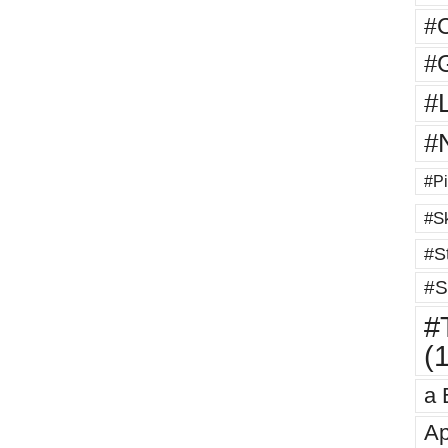
#
#G
#
#
#Pi
#Sk
#St
#S
#T
(
a 
Ap