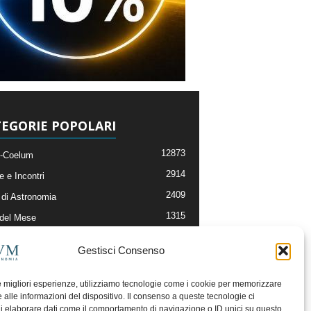
EGORIE POPOLARI
12873
-Coelum
2914
e e Incontri
2409
di Astronomia
1315
 del Mese
365
nomia, Astrofisica e Cosmologia
Gestisci Consenso
268
li e Risorse On-Line
192
og della Redazione
le migliori esperienze, utilizziamo tecnologie come i cookie per memorizzare
 alle informazioni del dispositivo. Il consenso a queste tecnologie ci
i elaborare dati come il comportamento di navigazione o ID unici su questo