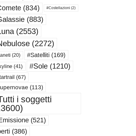
Comete
(834)
#Costellazioni
(2)
alassie
(883)
Luna
(2553)
Nebulose
(2272)
#Satelliti
(169)
aneti
(20)
#Sole
(1210)
yline
(41)
artrail
(67)
upernovae
(113)
utti i soggetti
13600)
Emissione
(521)
erti
(386)