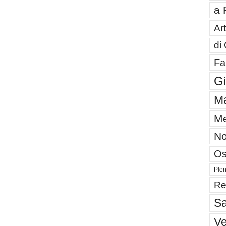
a 
Art
di
Fa
G
Ma
Me
No
Os
Plen
Re
Sa
V