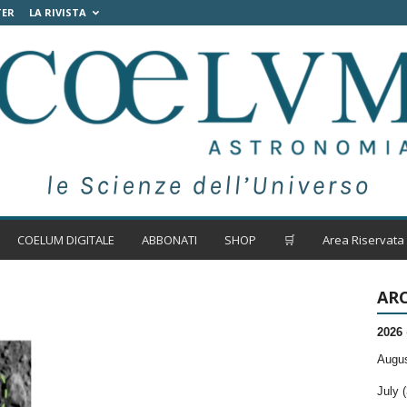
TER
LA RIVISTA
COELUM DIGITALE
ABBONATI
SHOP
🛒
Area Riservata
ARC
2026
Augus
July (