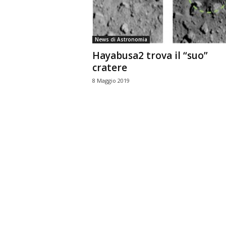
n
o
m
News di Astronomia
i
Hayabusa2 trova il “suo”
a
cratere
8 Maggio 2019