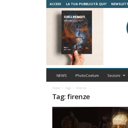
ACCEDI
LA TUA PUBBLICITÀ QUI?
NEWSLET
C
o
NEWS
PhotoCoelum
Sezioni
e
l
Home
Tags
Firenze
u
Tag: firenze
m
A
s
t
r
o