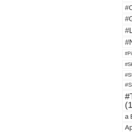
#
#G
#
#
#Pi
#Sk
#St
#S
#T
(
a 
Ap