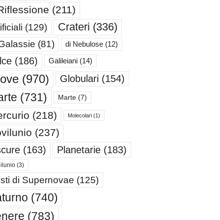
Riflessione
(211)
Crateri
(336)
ificiali
(129)
 Galassie
(81)
di Nebulose
(12)
lce
(186)
Galileiani
(14)
iove
(970)
Globulari
(154)
rte
(731)
Marte
(7)
rcurio
(218)
Molecolari
(1)
vilunio
(237)
cure
(163)
Planetarie
(183)
ilunio
(3)
sti di Supernovae
(125)
turno
(740)
enere
(783)