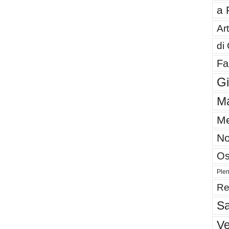
a 
Art
di
Fa
G
Ma
Me
No
Os
Plen
Re
Sa
V