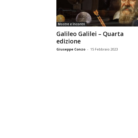
n
o
m
Mostre e Incontri
i
Galileo Galilei – Quarta
a
edizione
Giuseppe Conzo
-
15 Febbraio 2023