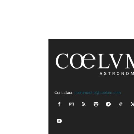
Contattaci:
coelumastro@coelum.com