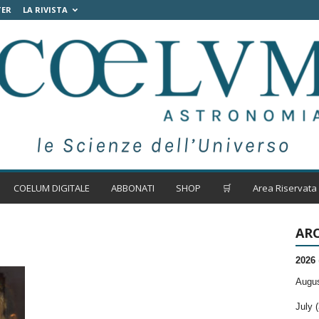
TER
LA RIVISTA
COELUM DIGITALE
ABBONATI
SHOP
🛒
Area Riservata
ARC
2026
Augus
July (