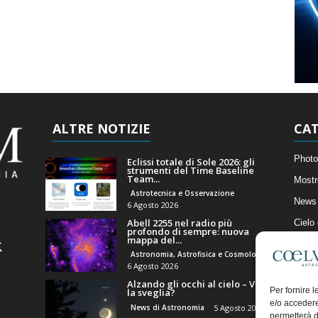
ALTRE NOTIZIE
CAT
Photo
Eclissi totale di Sole 2026: gli
strumenti del Time Baseline
Team...
Mostr
Astrotecnica e Osservazione
News 
6 Agosto 2026
Abell 2255 nel radio più
Cielo
profondo di sempre: nuova
mappa del...
Astro
Astronomia, Astrofisica e Cosmologia
Artico
6 Agosto 2026
Alzando gli occhi al cielo – Vale
Il Bl
Per fornire 
la sveglia?
e/o accedere
News di Astronomia
5 Agosto 2026
permetterà d