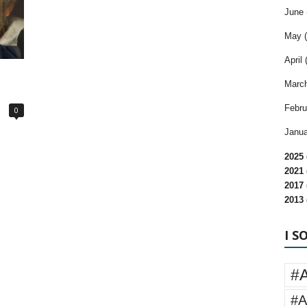
June 
May (
April 
March
Febru
0
Janua
2025 
2021 
2017 
2013 
I S
#
#A