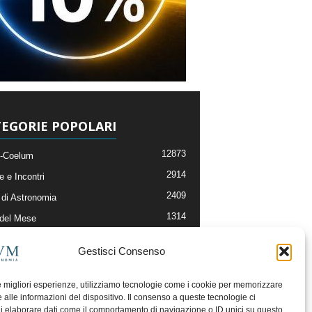
EGORIE POPOLARI
12873
-Coelum
2914
e e Incontri
2409
di Astronomia
1314
 del Mese
365
nomia, Astrofisica e Cosmologia
Gestisci Consenso
268
li e Risorse On-Line
192
og della Redazione
le migliori esperienze, utilizziamo tecnologie come i cookie per memorizzare
 alle informazioni del dispositivo. Il consenso a queste tecnologie ci
i elaborare dati come il comportamento di navigazione o ID unici su questo