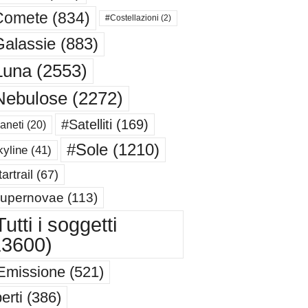
Comete
(834)
#Costellazioni
(2)
alassie
(883)
Luna
(2553)
Nebulose
(2272)
#Satelliti
(169)
aneti
(20)
#Sole
(1210)
yline
(41)
artrail
(67)
upernovae
(113)
utti i soggetti
13600)
Emissione
(521)
erti
(386)