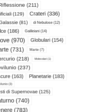
Riflessione
(211)
Crateri
(336)
ificiali
(129)
 Galassie
(81)
di Nebulose
(12)
lce
(186)
Galileiani
(14)
iove
(970)
Globulari
(154)
rte
(731)
Marte
(7)
rcurio
(218)
Molecolari
(1)
vilunio
(237)
cure
(163)
Planetarie
(183)
ilunio
(3)
sti di Supernovae
(125)
turno
(740)
enere
(783)