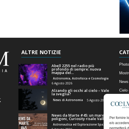
ALTRE NOTIZIE
CAT
Photo
Abell 2255 nel radio più
profondo di sempre: nuova
mappa del...
Mostr
Astronomia, Astrofisica e Cosmologia
News 
6 Agosto 2026
Alzando gli occhi al cielo – Vale
Cielo
la sveglia?
Astro
News di Astronomia
5 Agosto 2026
Artico
News da Marte #45: un mare di
Il Bl
Per fornire 
poligoni, Curiosity risale Valle...
e/o accedere
Astronautica ed Esplorazione Spaziale
permetterà d