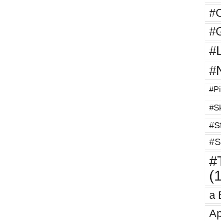
#
#G
#
#
#Pi
#Sk
#St
#S
#T
(
a 
Ap