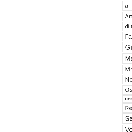
a 
Art
di
Fa
G
Ma
Me
No
Os
Plen
Re
Sa
V