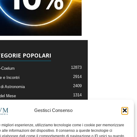
EGORIE POPOLARI
12873
-Coelum
2914
e e Incontri
2409
di Astronomia
1314
 del Mese
365
nomia, Astrofisica e Cosmologia
Gestisci Consenso
268
li e Risorse On-Line
192
og della Redazione
le migliori esperienze, utilizziamo tecnologie come i cookie per memorizzare
 alle informazioni del dispositivo. Il consenso a queste tecnologie ci
i elaborare dati come il comportamento di navigazione o ID unici su questo