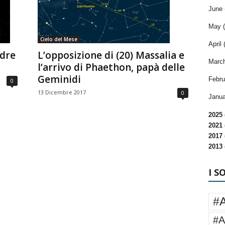
June 
May (
Cielo del Mese
April 
adre
L’opposizione di (20) Massalia e
March
l’arrivo di Phaethon, papà delle
Geminidi
Febru
0
13 Dicembre 2017
0
Janua
2025 
2021 
2017 
2013 
I S
#
#A