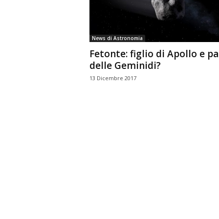
n
o
m
News di Astronomia
i
Fetonte: figlio di Apollo e p
a
delle Geminidi?
13 Dicembre 2017