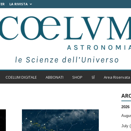
TER
LA RIVISTA
COELUM DIGITALE
ABBONATI
SHOP
🛒
Area Riservata
ARC
2026
Augus
July (