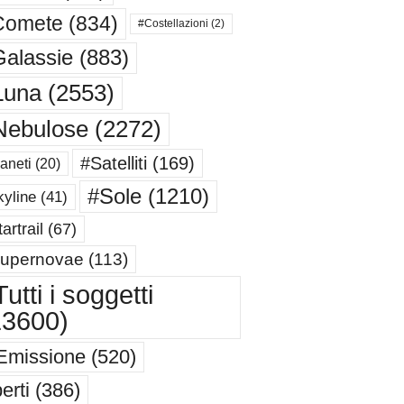
Comete
(834)
#Costellazioni
(2)
alassie
(883)
Luna
(2553)
Nebulose
(2272)
#Satelliti
(169)
aneti
(20)
#Sole
(1210)
yline
(41)
artrail
(67)
upernovae
(113)
utti i soggetti
13600)
Emissione
(520)
erti
(386)