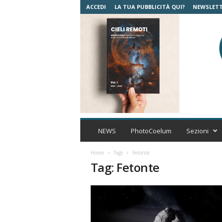
ACCEDI
LA TUA PUBBLICITÀ QUI?
NEWSLET
C
o
NEWS
PhotoCoelum
Sezioni
e
l
Home
Tags
Fetonte
u
Tag: Fetonte
m
A
s
t
r
o