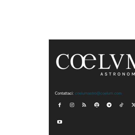
Contattaci:
coelumastro@coelum.com