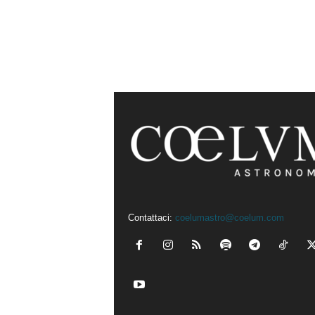
Contattaci:
coelumastro@coelum.com