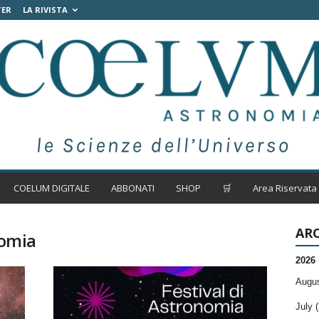
TER
LA RIVISTA
COELUM DIGITALE
ABBONATI
SHOP
🛒
Area Riservata
ARC
nomia
2026
Augus
July (