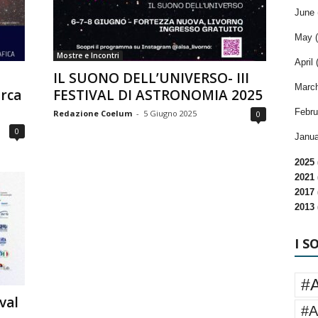
June 
May (
Mostre e Incontri
April 
IL SUONO DELL’UNIVERSO- III
March
orca
FESTIVAL DI ASTRONOMIA 2025
Febru
Redazione Coelum
-
5 Giugno 2025
0
0
Janua
2025 
2021 
2017 
2013 
I S
#
val
#A