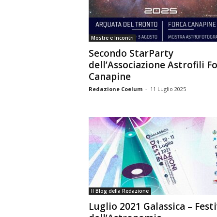
n
o
m
Mostre e Incontri
i
Secondo StarParty
a
dell’Associazione Astrofili F
Canapine
Redazione Coelum
-
11 Luglio 2025
Il Blog della Redazione
Luglio 2021 Galassica – Festi