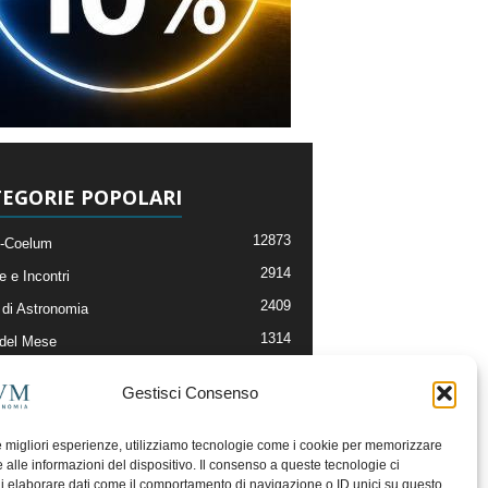
EGORIE POPOLARI
12873
-Coelum
2914
e e Incontri
2409
di Astronomia
1314
 del Mese
365
nomia, Astrofisica e Cosmologia
Gestisci Consenso
268
li e Risorse On-Line
192
og della Redazione
le migliori esperienze, utilizziamo tecnologie come i cookie per memorizzare
 alle informazioni del dispositivo. Il consenso a queste tecnologie ci
i elaborare dati come il comportamento di navigazione o ID unici su questo