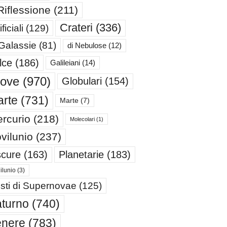
Riflessione
(211)
Crateri
(336)
ificiali
(129)
 Galassie
(81)
di Nebulose
(12)
lce
(186)
Galileiani
(14)
iove
(970)
Globulari
(154)
rte
(731)
Marte
(7)
rcurio
(218)
Molecolari
(1)
vilunio
(237)
cure
(163)
Planetarie
(183)
ilunio
(3)
sti di Supernovae
(125)
turno
(740)
enere
(783)