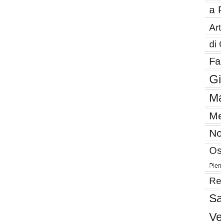
a 
Art
di
Fa
G
Ma
Me
No
Os
Plen
Re
Sa
V