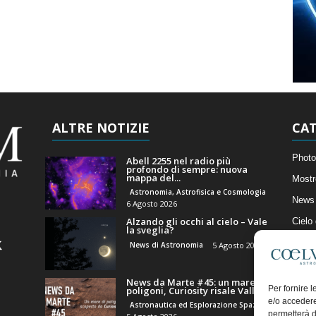
ALTRE NOTIZIE
CAT
Photo
Abell 2255 nel radio più
profondo di sempre: nuova
mappa del...
Mostr
Astronomia, Astrofisica e Cosmologia
News 
6 Agosto 2026
Alzando gli occhi al cielo – Vale
Cielo
la sveglia?
Astro
News di Astronomia
5 Agosto 2026
Artico
News da Marte #45: un mare di
Il Bl
Per fornire 
poligoni, Curiosity risale Valle...
e/o accedere
Astronautica ed Esplorazione Spaziale
permetterà d