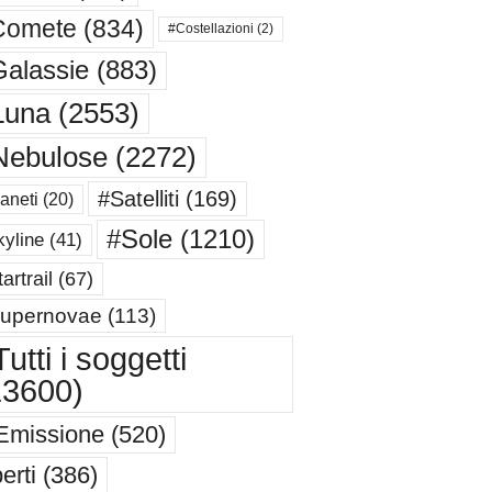
Comete
(834)
#Costellazioni
(2)
alassie
(883)
Luna
(2553)
Nebulose
(2272)
#Satelliti
(169)
aneti
(20)
#Sole
(1210)
yline
(41)
artrail
(67)
upernovae
(113)
utti i soggetti
13600)
Emissione
(520)
erti
(386)