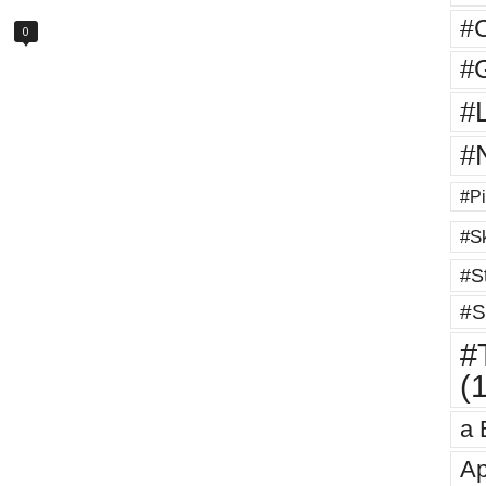
#
0
#G
#
#
#Pi
#Sk
#St
#S
#T
(
a 
Ap