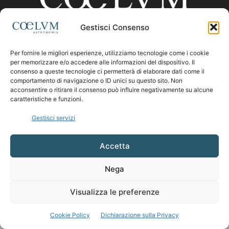
Gestisci Consenso
CHI SIAMO
Per fornire le migliori esperienze, utilizziamo tecnologie come i cookie
per memorizzare e/o accedere alle informazioni del dispositivo. Il
consenso a queste tecnologie ci permetterà di elaborare dati come il
comportamento di navigazione o ID unici su questo sito. Non
Contattaci:
coelumastro@coelum.com
acconsentire o ritirare il consenso può influire negativamente su alcune
caratteristiche e funzioni.
SEGUICI
Gestisci servizi
Accetta
Nega
Visualizza le preferenze
Cookie Policy
Dichiarazione sulla Privacy