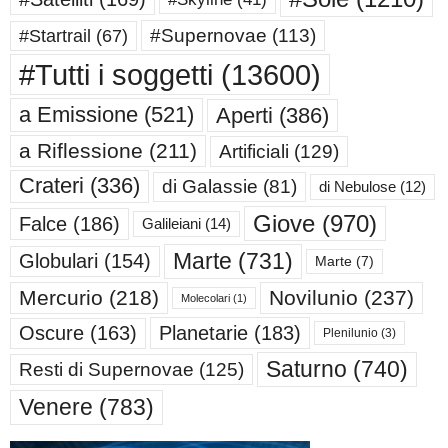
#Supernovae
(113)
#Startrail
(67)
#Tutti i soggetti
(13600)
a Emissione
(521)
Aperti
(386)
a Riflessione
(211)
Artificiali
(129)
Crateri
(336)
di Galassie
(81)
di Nebulose
(12)
Giove
(970)
Falce
(186)
Galileiani
(14)
Marte
(731)
Globulari
(154)
Marte
(7)
Mercurio
(218)
Novilunio
(237)
Molecolari
(1)
Oscure
(163)
Planetarie
(183)
Plenilunio
(3)
Saturno
(740)
Resti di Supernovae
(125)
Venere
(783)