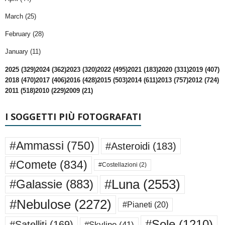
March (25)
February (28)
January (11)
2025 (329)
2024 (362)
2023 (320)
2022 (495)
2021 (183)
2020 (331)
2019 (407)
2018 (470)
2017 (406)
2016 (428)
2015 (503)
2014 (611)
2013 (757)
2012 (724)
2011 (518)
2010 (229)
2009 (21)
I SOGGETTI PIÙ FOTOGRAFATI
#Ammassi
(750)
#Asteroidi
(183)
#Comete
(834)
#Costellazioni
(2)
#Luna
(2553)
#Galassie
(883)
#Nebulose
(2272)
#Pianeti
(20)
#Sole
(1210)
#Satelliti
(169)
#Skyline
(41)