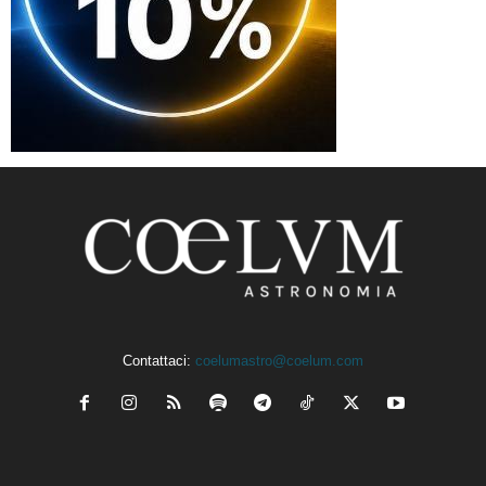
Contattaci:
coelumastro@coelum.com