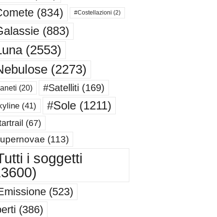
Comete
(834)
#Costellazioni
(2)
alassie
(883)
Luna
(2553)
Nebulose
(2273)
#Satelliti
(169)
aneti
(20)
#Sole
(1211)
yline
(41)
artrail
(67)
upernovae
(113)
utti i soggetti
13600)
Emissione
(523)
erti
(386)