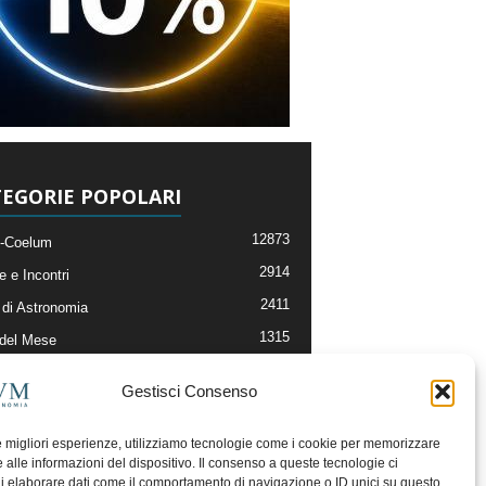
EGORIE POPOLARI
12873
-Coelum
2914
e e Incontri
2411
di Astronomia
1315
 del Mese
365
nomia, Astrofisica e Cosmologia
Gestisci Consenso
268
li e Risorse On-Line
192
og della Redazione
le migliori esperienze, utilizziamo tecnologie come i cookie per memorizzare
 alle informazioni del dispositivo. Il consenso a queste tecnologie ci
i elaborare dati come il comportamento di navigazione o ID unici su questo