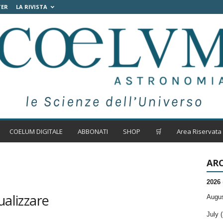
TER
LA RIVISTA
COELUM DIGITALE
ABBONATI
SHOP
🛒
Area Riservata
ARC
2026
ualizzare
Augus
July (