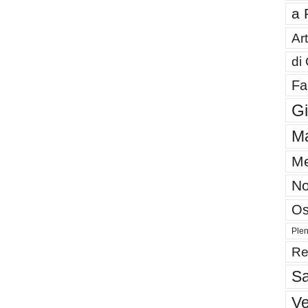
a 
Art
di
Fa
G
Ma
Me
No
Os
Plen
Re
Sa
V