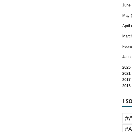
June 
May (
April 
March
Febru
Janua
2025 
2021 
2017 
2013 
I S
#
#A