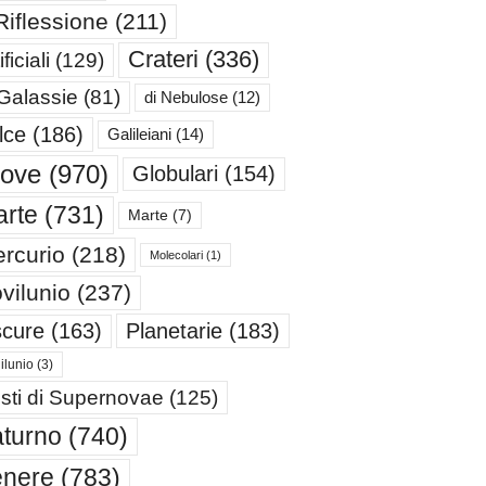
Riflessione
(211)
Crateri
(336)
ificiali
(129)
 Galassie
(81)
di Nebulose
(12)
lce
(186)
Galileiani
(14)
iove
(970)
Globulari
(154)
rte
(731)
Marte
(7)
rcurio
(218)
Molecolari
(1)
vilunio
(237)
cure
(163)
Planetarie
(183)
ilunio
(3)
sti di Supernovae
(125)
turno
(740)
enere
(783)