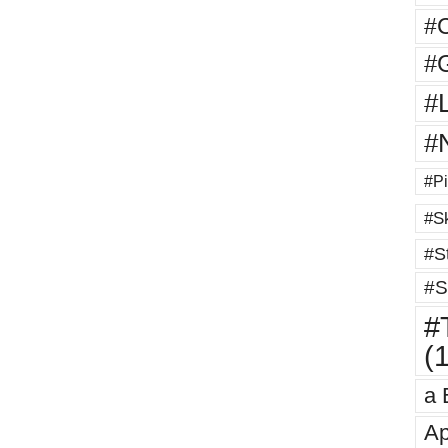
#
#G
#
#
#Pi
#Sk
#St
#S
#T
(
a 
Ap