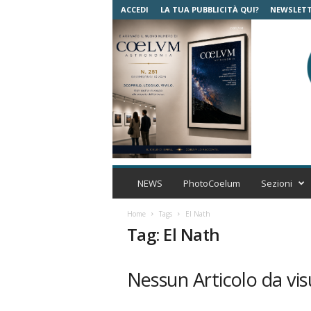
ACCEDI
LA TUA PUBBLICITÀ QUI?
NEWSLET
C
o
NEWS
PhotoCoelum
Sezioni
e
l
Home
Tags
El Nath
u
Tag: El Nath
m
A
s
Nessun Articolo da vis
t
r
o