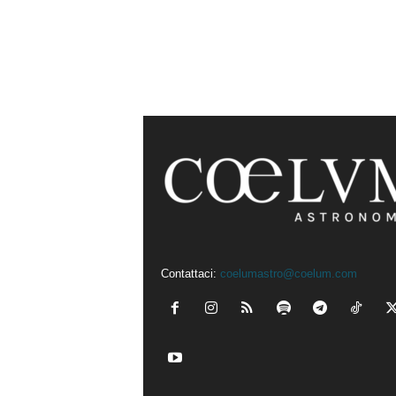
Contattaci:
coelumastro@coelum.com