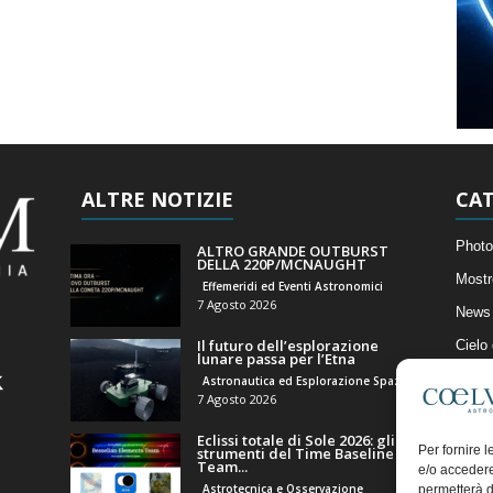
ALTRE NOTIZIE
CAT
Photo
ALTRO GRANDE OUTBURST
DELLA 220P/MCNAUGHT
Mostr
Effemeridi ed Eventi Astronomici
7 Agosto 2026
News 
Il futuro dell’esplorazione
Cielo
lunare passa per l’Etna
Astro
Astronautica ed Esplorazione Spaziale
7 Agosto 2026
Artico
Eclissi totale di Sole 2026: gli
Il Bl
Per fornire 
strumenti del Time Baseline
Team...
e/o accedere
Astrotecnica e Osservazione
permetterà d