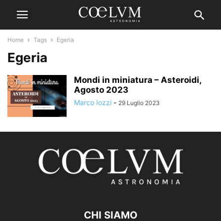
Home
Tags
Egeria
Egeria
Mondi in miniatura – Asteroidi,
Agosto 2023
Marco Iozzi
-
29 Luglio 2023
CHI SIAMO