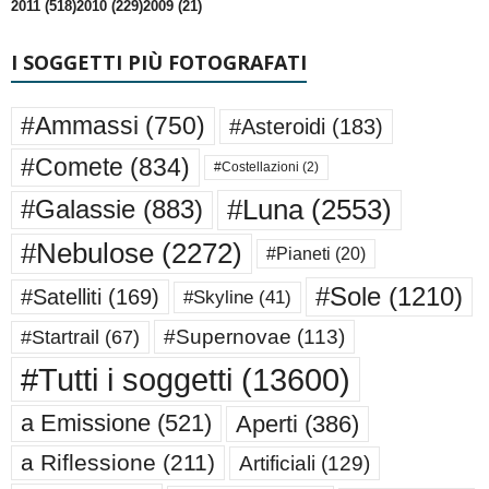
2011 (518)
2010 (229)
2009 (21)
I SOGGETTI PIÙ FOTOGRAFATI
#Ammassi
(750)
#Asteroidi
(183)
#Comete
(834)
#Costellazioni
(2)
#Luna
(2553)
#Galassie
(883)
#Nebulose
(2272)
#Pianeti
(20)
#Sole
(1210)
#Satelliti
(169)
#Skyline
(41)
#Supernovae
(113)
#Startrail
(67)
#Tutti i soggetti
(13600)
a Emissione
(521)
Aperti
(386)
a Riflessione
(211)
Artificiali
(129)