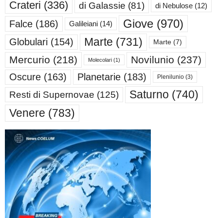
Crateri
(336)
di Galassie
(81)
di Nebulose
(12)
Giove
(970)
Falce
(186)
Galileiani
(14)
Marte
(731)
Globulari
(154)
Marte
(7)
Mercurio
(218)
Novilunio
(237)
Molecolari
(1)
Oscure
(163)
Planetarie
(183)
Plenilunio
(3)
Saturno
(740)
Resti di Supernovae
(125)
Venere
(783)