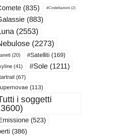
Comete
(835)
#Costellazioni
(2)
alassie
(883)
Luna
(2553)
Nebulose
(2273)
#Satelliti
(169)
aneti
(20)
#Sole
(1211)
yline
(41)
artrail
(67)
upernovae
(113)
utti i soggetti
13600)
Emissione
(523)
erti
(386)