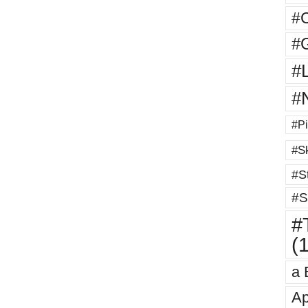
#
#G
#
#
#Pi
#Sk
#St
#S
#T
(
a 
Ap