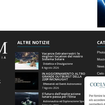
ALTRE NOTIZIE
CAT
Photo
Vacanze Extraterrestri: le
migliori location del nostro
Sistema Solare
Mostr
Didattica e Divulgazione
News 
8 Agosto 2026
IN AGGIORNAMENTO: ALTRO
Cielo
GRANDE OUTBURST DELLA
220P/MCNAUGHT
Astro
Effemeridi ed Eventi Astronomici
Artico
7 Agosto 2026
Il futuro dell’esplorazione
Il Bl
Per fornire 
lunare passa per l’Etna
e/o accedere
Astronautica ed Esplorazione Spaziale
permetterà d