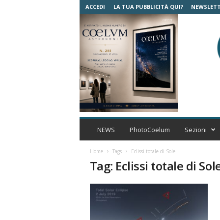
ACCEDI
LA TUA PUBBLICITÀ QUI?
NEWSLET
C
o
NEWS
PhotoCoelum
Sezioni
e
l
Home
Tags
Eclissi totale di Sole
u
Tag: Eclissi totale di Sol
m
A
s
t
r
o