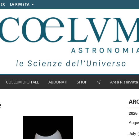
TER
LA RIVISTA
COELUM DIGITALE
ABBONATI
SHOP
🛒
Area Riservata
ARC
e
2026
Augus
July (