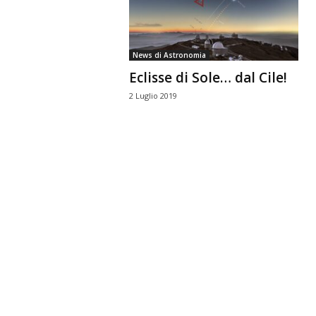
n
o
m
News di Astronomia
i
Eclisse di Sole… dal Cile!
a
2 Luglio 2019