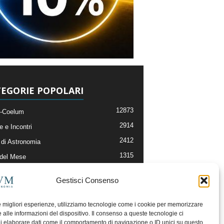
EGORIE POPOLARI
12873
-Coelum
2914
e e Incontri
2412
di Astronomia
1315
 del Mese
365
nomia, Astrofisica e Cosmologia
Gestisci Consenso
268
li e Risorse On-Line
192
og della Redazione
le migliori esperienze, utilizziamo tecnologie come i cookie per memorizzare
 alle informazioni del dispositivo. Il consenso a queste tecnologie ci
i elaborare dati come il comportamento di navigazione o ID unici su questo