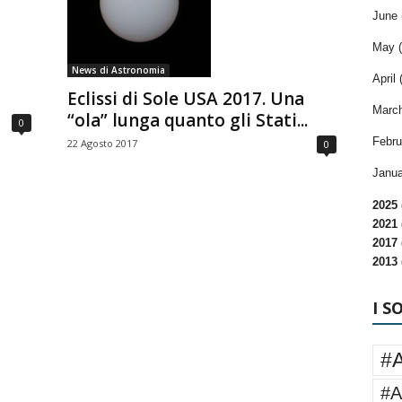
June 
May (
News di Astronomia
April 
Eclissi di Sole USA 2017. Una
March
“ola” lunga quanto gli Stati...
0
Febru
22 Agosto 2017
0
Janua
2025 
2021 
2017 
2013 
I S
#
#A