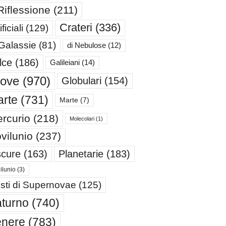
Riflessione
(211)
Crateri
(336)
ificiali
(129)
 Galassie
(81)
di Nebulose
(12)
lce
(186)
Galileiani
(14)
iove
(970)
Globulari
(154)
rte
(731)
Marte
(7)
rcurio
(218)
Molecolari
(1)
vilunio
(237)
cure
(163)
Planetarie
(183)
ilunio
(3)
sti di Supernovae
(125)
turno
(740)
enere
(783)