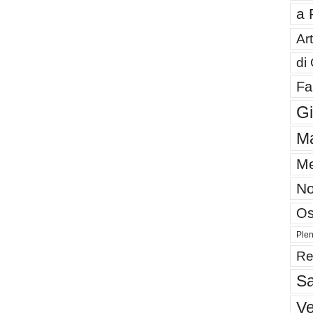
a 
Art
di
Fa
G
Ma
Me
No
Os
Plen
Re
Sa
V