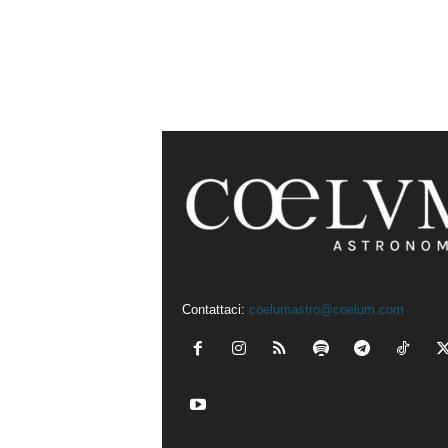
Contattaci:
coelumastro@coelum.com