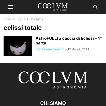
Home
Tags
Eclissi totale
eclissi totale
AstroFOLLI a caccia di Eclissi – 1°
parte
Redazione Coelum
-
17 Maggio 2023
CHI SIAMO