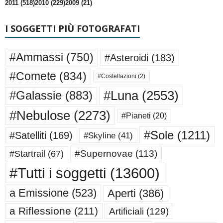
2011 (518)
2010 (229)
2009 (21)
I SOGGETTI PIÙ FOTOGRAFATI
#Ammassi
(750)
#Asteroidi
(183)
#Comete
(834)
#Costellazioni
(2)
#Luna
(2553)
#Galassie
(883)
#Nebulose
(2273)
#Pianeti
(20)
#Sole
(1211)
#Satelliti
(169)
#Skyline
(41)
#Supernovae
(113)
#Startrail
(67)
#Tutti i soggetti
(13600)
a Emissione
(523)
Aperti
(386)
a Riflessione
(211)
Artificiali
(129)