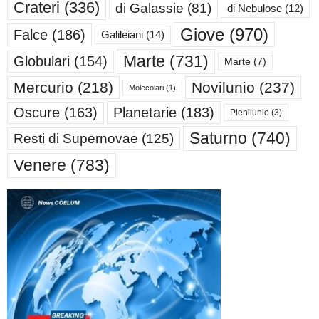
Crateri
(336)
di Galassie
(81)
di Nebulose
(12)
Giove
(970)
Falce
(186)
Galileiani
(14)
Marte
(731)
Globulari
(154)
Marte
(7)
Mercurio
(218)
Novilunio
(237)
Molecolari
(1)
Oscure
(163)
Planetarie
(183)
Plenilunio
(3)
Saturno
(740)
Resti di Supernovae
(125)
Venere
(783)