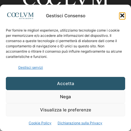
Gestisci Consenso
CHI SIAMO
Per fornire le migliori esperienze, utilizziamo tecnologie come i cookie
per memorizzare e/o accedere alle informazioni del dispositivo. Il
consenso a queste tecnologie ci permetterà di elaborare dati come il
comportamento di navigazione o ID unici su questo sito. Non
Contattaci:
coelumastro@coelum.com
acconsentire o ritirare il consenso può influire negativamente su alcune
caratteristiche e funzioni.
SEGUICI
Gestisci servizi
Accetta
Nega
Visualizza le preferenze
Cookie Policy
Dichiarazione sulla Privacy