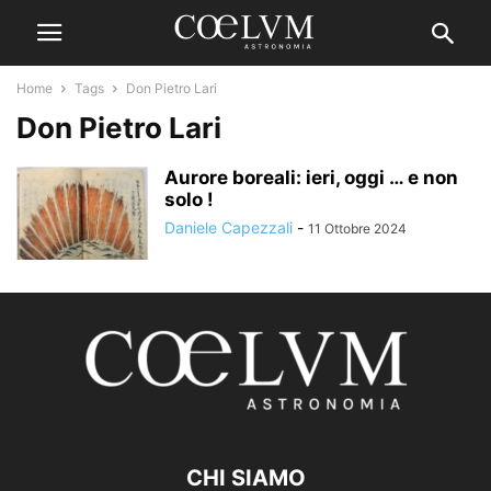
Home
Tags
Don Pietro Lari
Don Pietro Lari
Aurore boreali: ieri, oggi … e non
solo !
Daniele Capezzali
-
11 Ottobre 2024
CHI SIAMO