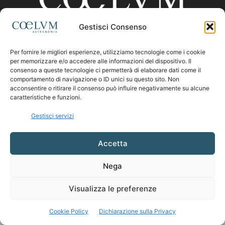
Gestisci Consenso
CHI SIAMO
Per fornire le migliori esperienze, utilizziamo tecnologie come i cookie
per memorizzare e/o accedere alle informazioni del dispositivo. Il
consenso a queste tecnologie ci permetterà di elaborare dati come il
comportamento di navigazione o ID unici su questo sito. Non
Contattaci:
coelumastro@coelum.com
acconsentire o ritirare il consenso può influire negativamente su alcune
caratteristiche e funzioni.
SEGUICI
Gestisci servizi
Accetta
Nega
Visualizza le preferenze
Cookie Policy
Dichiarazione sulla Privacy