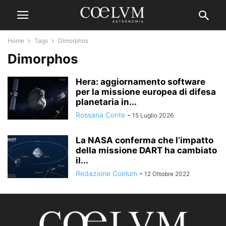
Home
Tags
Dimorphos
Dimorphos
Hera: aggiornamento software
per la missione europea di difesa
planetaria in...
Rossana Conte
-
15 Luglio 2026
La NASA conferma che l’impatto
della missione DART ha cambiato
il...
Redazione Coelum
-
12 Ottobre 2022