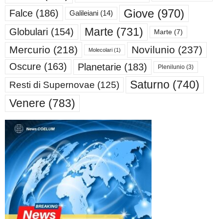
Giove
(970)
Falce
(186)
Galileiani
(14)
Marte
(731)
Globulari
(154)
Marte
(7)
Mercurio
(218)
Novilunio
(237)
Molecolari
(1)
Oscure
(163)
Planetarie
(183)
Plenilunio
(3)
Saturno
(740)
Resti di Supernovae
(125)
Venere
(783)