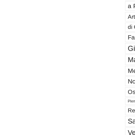
a 
Art
di
Fa
G
Ma
Me
No
Os
Plen
Re
Sa
V