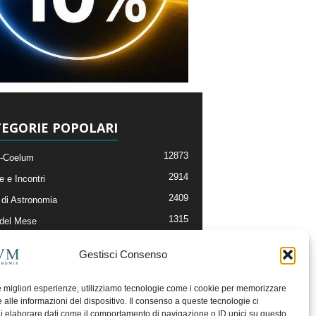
EGORIE POPOLARI
12873
-Coelum
2914
e e Incontri
2409
di Astronomia
1315
 del Mese
365
nomia, Astrofisica e Cosmologia
Gestisci Consenso
268
li e Risorse On-Line
192
og della Redazione
le migliori esperienze, utilizziamo tecnologie come i cookie per memorizzare
 alle informazioni del dispositivo. Il consenso a queste tecnologie ci
i elaborare dati come il comportamento di navigazione o ID unici su questo