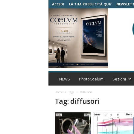
ACCEDI
LA TUA PUBBLICITÀ QUI?
NEWSLET
C
o
NEWS
PhotoCoelum
Sezioni
e
l
Home
Tags
Diffusori
u
Tag: diffusori
m
A
s
t
r
o