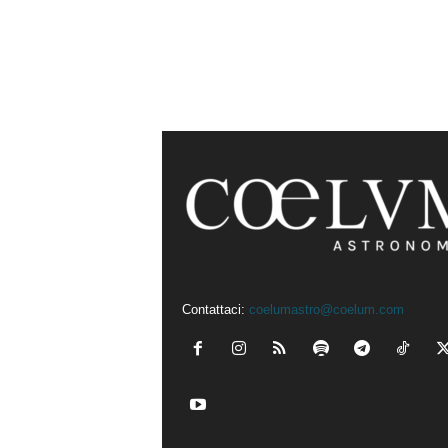
Contattaci:
coelumastro@coelum.com