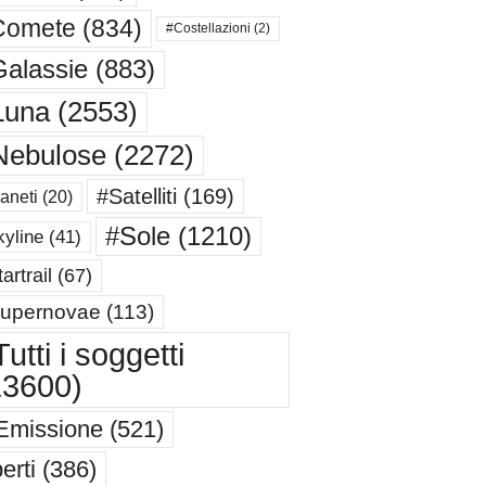
Comete
(834)
#Costellazioni
(2)
alassie
(883)
Luna
(2553)
Nebulose
(2272)
#Satelliti
(169)
aneti
(20)
#Sole
(1210)
yline
(41)
artrail
(67)
upernovae
(113)
utti i soggetti
13600)
Emissione
(521)
erti
(386)