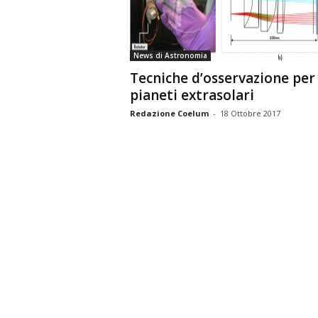
n
o
m
News di Astronomia
i
Tecniche d’osservazione per
a
pianeti extrasolari
Redazione Coelum
-
18 Ottobre 2017