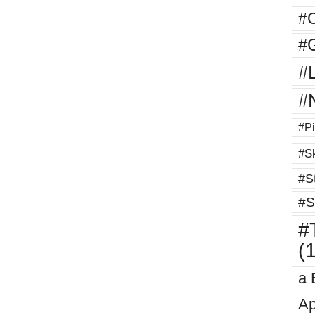
#
#G
#
#
#Pi
#Sk
#St
#S
#T
(
a 
Ap