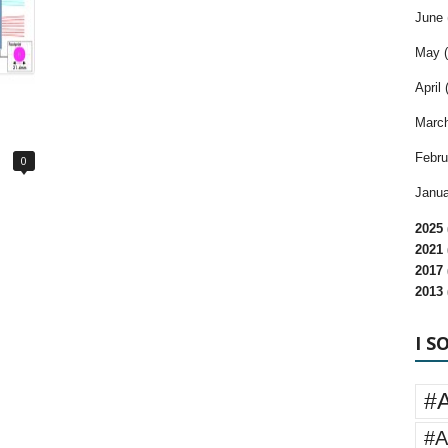
June 
May (
April 
March
Febru
0
Janua
2025 
2021 
2017 
2013 
I S
#
#A