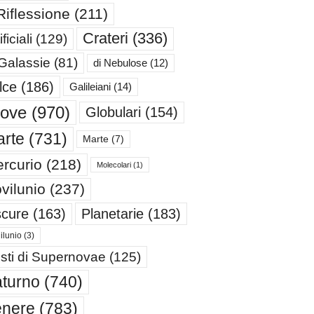
Riflessione
(211)
Crateri
(336)
ificiali
(129)
 Galassie
(81)
di Nebulose
(12)
lce
(186)
Galileiani
(14)
iove
(970)
Globulari
(154)
rte
(731)
Marte
(7)
rcurio
(218)
Molecolari
(1)
vilunio
(237)
cure
(163)
Planetarie
(183)
ilunio
(3)
sti di Supernovae
(125)
turno
(740)
enere
(783)