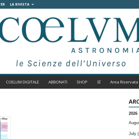
TER
LA RIVISTA
COELUM DIGITALE
ABBONATI
SHOP
🛒
Area Riservata
ARC
2026
Augus
July (