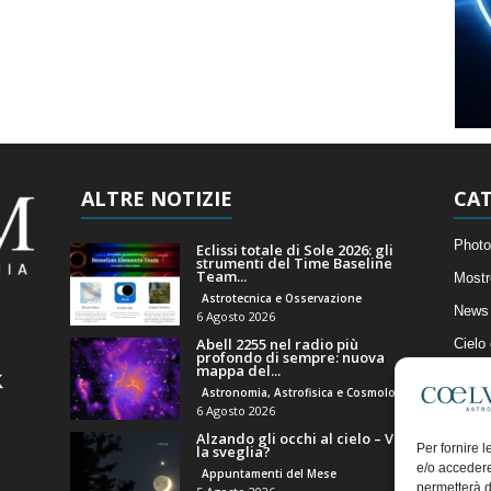
ALTRE NOTIZIE
CAT
Photo
Eclissi totale di Sole 2026: gli
strumenti del Time Baseline
Team...
Mostr
Astrotecnica e Osservazione
News 
6 Agosto 2026
Abell 2255 nel radio più
Cielo
profondo di sempre: nuova
mappa del...
Astro
Astronomia, Astrofisica e Cosmologia
Artico
6 Agosto 2026
Alzando gli occhi al cielo – Vale
Il Bl
Per fornire 
la sveglia?
e/o accedere
Appuntamenti del Mese
permetterà d