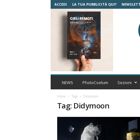
ACCEDI
LA TUA PUBBLICITÀ QUI?
NEWSLET
C
o
NEWS
PhotoCoelum
Sezioni
e
l
Home
Tags
Didymoon
u
Tag: Didymoon
m
A
s
t
r
o