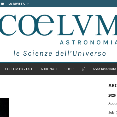
TER
LA RIVISTA
COELUM DIGITALE
ABBONATI
SHOP
🛒
Area Riservata
ARC
2026
Augus
July (