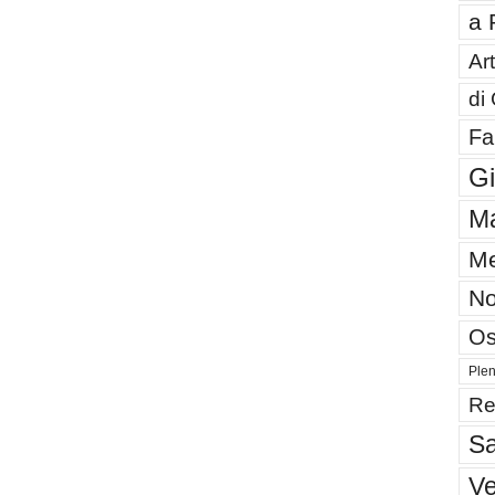
a 
Art
di
Fa
G
Ma
Me
No
Os
Plen
Re
Sa
V