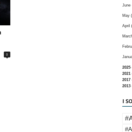
June 
May (
April 
à
March
Febru
0
Janua
2025 
2021 
2017 
2013 
I S
#
#A