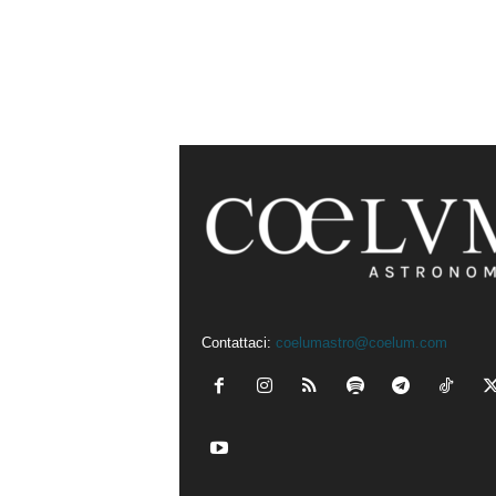
Contattaci:
coelumastro@coelum.com