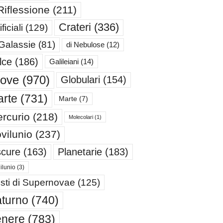
Riflessione
(211)
Crateri
(336)
ificiali
(129)
 Galassie
(81)
di Nebulose
(12)
lce
(186)
Galileiani
(14)
iove
(970)
Globulari
(154)
rte
(731)
Marte
(7)
rcurio
(218)
Molecolari
(1)
vilunio
(237)
cure
(163)
Planetarie
(183)
ilunio
(3)
sti di Supernovae
(125)
turno
(740)
enere
(783)