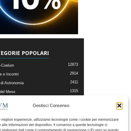
EGORIE POPOLARI
12873
-Coelum
2914
e e Incontri
2411
di Astronomia
1315
 del Mese
365
nomia, Astrofisica e Cosmologia
Gestisci Consenso
268
li e Risorse On-Line
192
og della Redazione
le migliori esperienze, utilizziamo tecnologie come i cookie per memorizzare
 alle informazioni del dispositivo. Il consenso a queste tecnologie ci
i elaborare dati come il comportamento di navigazione o ID unici su questo