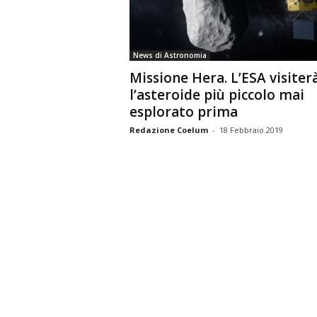
n
o
m
News di Astronomia
i
Missione Hera. L’ESA visiter
a
l’asteroide più piccolo mai
esplorato prima
Redazione Coelum
-
18 Febbraio 2019