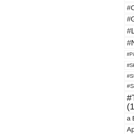
#
#G
#
#
#Pi
#Sk
#St
#S
#T
(
a 
Ap