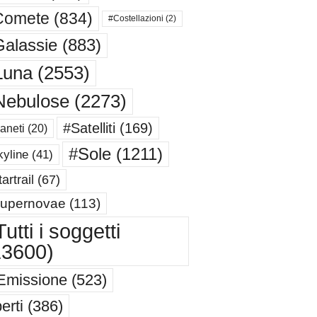
Comete
(834)
#Costellazioni
(2)
alassie
(883)
Luna
(2553)
Nebulose
(2273)
#Satelliti
(169)
aneti
(20)
#Sole
(1211)
yline
(41)
artrail
(67)
upernovae
(113)
utti i soggetti
13600)
Emissione
(523)
erti
(386)