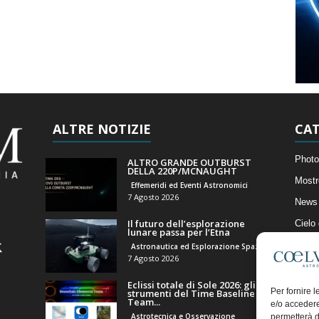
ALTRE NOTIZIE
CAT
Photo
ALTRO GRANDE OUTBURST
DELLA 220P/MCNAUGHT
Mostr
Effemeridi ed Eventi Astronomici
7 Agosto 2026
News 
Il futuro dell’esplorazione
Cielo
lunare passa per l’Etna
Astro
Astronautica ed Esplorazione Spaziale
7 Agosto 2026
Artico
Eclissi totale di Sole 2026: gli
Il Bl
Per fornire 
strumenti del Time Baseline
Team...
e/o accedere
Astrotecnica e Osservazione
permetterà d