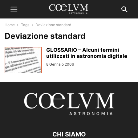
Home
Tags
Deviazione standard
Deviazione standard
GLOSSARIO – Alcuni termini
utilizzati in astronomia digitale
8 Gennaio 2006
CHI SIAMO