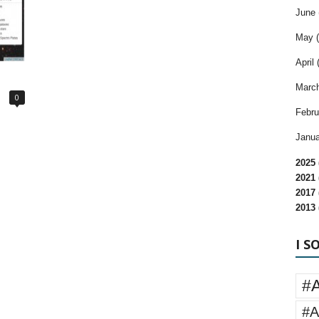
June 
May (
April 
March
0
Febru
Janua
2025 
2021 
2017 
2013 
I S
#
#A