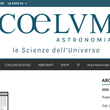
TER
LA RIVISTA
COELUM DIGITALE
ABBONATI
SHOP
🛒
Area Riservata
ARC
2026
Augus
July (