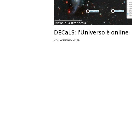
n
o
m
News di Astronomia
i
DECaLS: l’Universo è online
a
26 Gennaio 2016