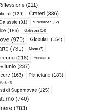
Riflessione
(211)
Crateri
(336)
ificiali
(129)
 Galassie
(81)
di Nebulose
(12)
lce
(186)
Galileiani
(14)
iove
(970)
Globulari
(154)
rte
(731)
Marte
(7)
rcurio
(218)
Molecolari
(1)
vilunio
(237)
cure
(163)
Planetarie
(183)
ilunio
(3)
sti di Supernovae
(125)
turno
(740)
enere
(783)