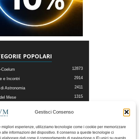
EGORIE POPOLARI
12873
-Coelum
2914
e e Incontri
2411
di Astronomia
1315
 del Mese
365
nomia, Astrofisica e Cosmologia
Gestisci Consenso
268
li e Risorse On-Line
192
og della Redazione
le migliori esperienze, utilizziamo tecnologie come i cookie per memorizzare
 alle informazioni del dispositivo. Il consenso a queste tecnologie ci
i elaborare dati come il comportamento di navigazione o ID unici su questo