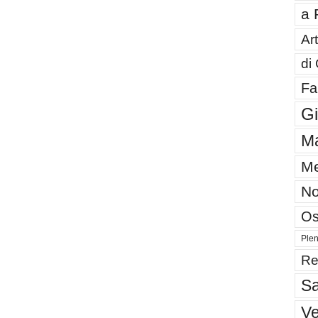
a 
Art
di
Fa
G
Ma
Me
No
Os
Plen
Re
Sa
V