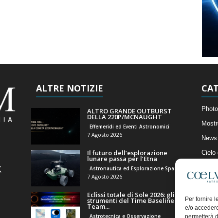
ALTRE NOTIZIE
CAT
Photo
ALTRO GRANDE OUTBURST
DELLA 220P/MCNAUGHT
Mostr
Effemeridi ed Eventi Astronomici
7 Agosto 2026
News 
Il futuro dell’esplorazione
Cielo
lunare passa per l’Etna
Astro
Astronautica ed Esplorazione Spaziale
7 Agosto 2026
Artico
Eclissi totale di Sole 2026: gli
Il Bl
Per fornire 
strumenti del Time Baseline
Team...
e/o accedere
Astrotecnica e Osservazione
permetterà d