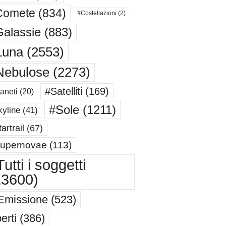
Comete
(834)
#Costellazioni
(2)
alassie
(883)
Luna
(2553)
Nebulose
(2273)
#Satelliti
(169)
aneti
(20)
#Sole
(1211)
yline
(41)
artrail
(67)
upernovae
(113)
utti i soggetti
13600)
Emissione
(523)
erti
(386)