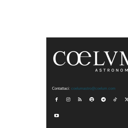
Contattaci:
coelumastro@coelum.com