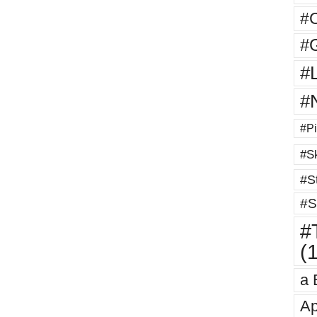
#
#G
#
#
#Pi
#Sk
#St
#S
#T
(
a 
Ap