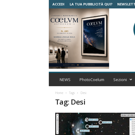
ACCEDI
LA TUA PUBBLICITÀ QUI?
NEWSLET
C
o
NEWS
PhotoCoelum
Sezioni
e
l
Home
Tags
Desi
u
Tag: Desi
m
A
s
t
r
o