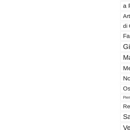
a 
Art
di
Fa
G
Ma
Me
No
Os
Plen
Re
Sa
V