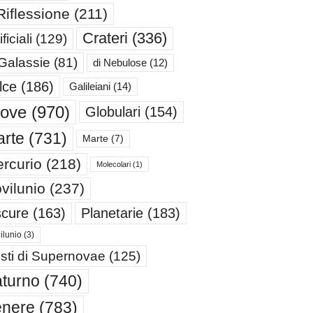
Riflessione
(211)
Crateri
(336)
ificiali
(129)
 Galassie
(81)
di Nebulose
(12)
lce
(186)
Galileiani
(14)
iove
(970)
Globulari
(154)
rte
(731)
Marte
(7)
rcurio
(218)
Molecolari
(1)
vilunio
(237)
cure
(163)
Planetarie
(183)
ilunio
(3)
sti di Supernovae
(125)
turno
(740)
enere
(783)