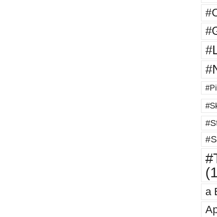
#
#G
#
#
#Pi
#Sk
#St
#S
#T
(
a 
Ap