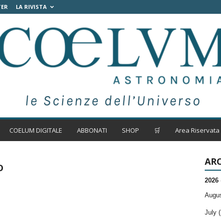
TER
LA RIVISTA
COELUM DIGITALE
ABBONATI
SHOP
🛒
Area Riservata
ARC
o
2026
Augus
July (