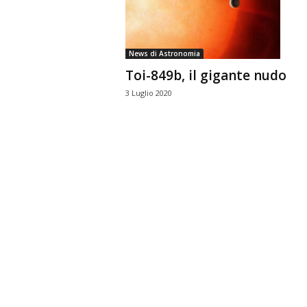
n
o
m
News di Astronomia
i
Toi-849b, il gigante nudo
a
3 Luglio 2020