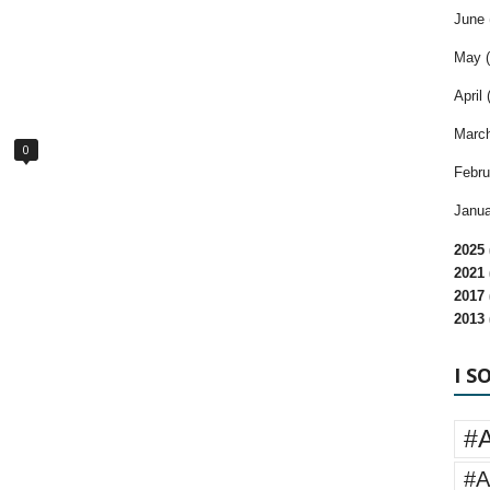
June 
May (
April 
March
0
Febru
Janua
2025 
2021 
2017 
2013 
I S
#
#A