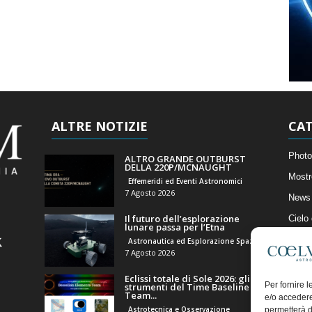
ALTRE NOTIZIE
CAT
Photo
ALTRO GRANDE OUTBURST
DELLA 220P/MCNAUGHT
Mostr
Effemeridi ed Eventi Astronomici
7 Agosto 2026
News 
Il futuro dell’esplorazione
Cielo
lunare passa per l’Etna
Astro
Astronautica ed Esplorazione Spaziale
7 Agosto 2026
Artico
Eclissi totale di Sole 2026: gli
Il Bl
Per fornire 
strumenti del Time Baseline
Team...
e/o accedere
Astrotecnica e Osservazione
permetterà d