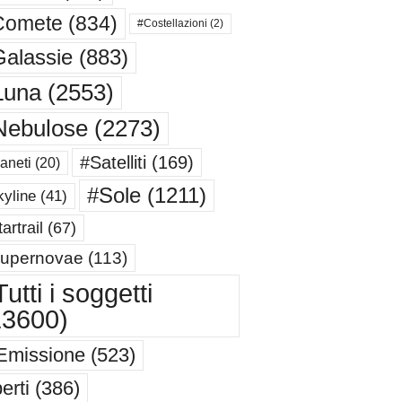
Comete
(834)
#Costellazioni
(2)
alassie
(883)
Luna
(2553)
Nebulose
(2273)
#Satelliti
(169)
aneti
(20)
#Sole
(1211)
yline
(41)
artrail
(67)
upernovae
(113)
utti i soggetti
13600)
Emissione
(523)
erti
(386)