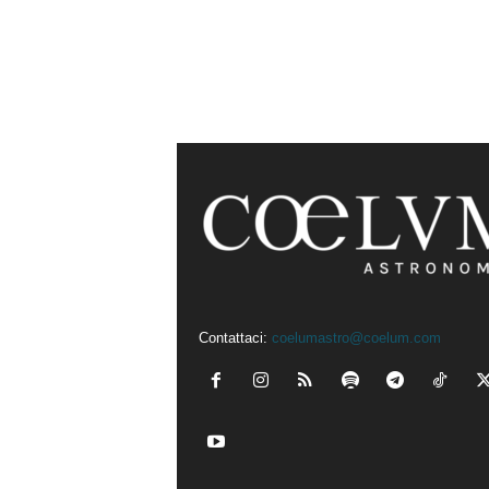
Contattaci:
coelumastro@coelum.com