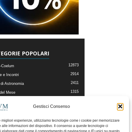
EGORIE POPOLARI
12873
-Coelum
2914
e e Incontri
2411
di Astronomia
1315
 del Mese
365
nomia, Astrofisica e Cosmologia
Gestisci Consenso
268
li e Risorse On-Line
192
og della Redazione
le migliori esperienze, utilizziamo tecnologie come i cookie per memorizzare
 alle informazioni del dispositivo. Il consenso a queste tecnologie ci
i elaborare dati come il comportamento di navigazione o ID unici su questo