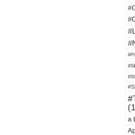
#
#G
#
#
#Pi
#Sk
#St
#S
#T
(
a 
Ap