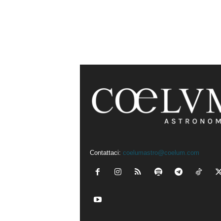
Contattaci:
coelumastro@coelum.com