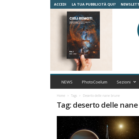
ACCEDI
LA TUA PUBBLICITÀ QUI?
NEWSLET
C
o
NEWS
PhotoCoelum
Sezioni
e
l
Home
Tags
Deserto delle nane brune
u
Tag: deserto delle nan
m
A
s
t
r
o