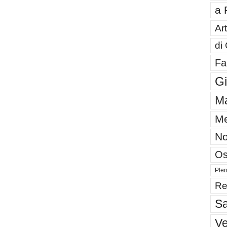
a 
Art
di
Fa
G
Ma
Me
No
Os
Plen
Re
Sa
V