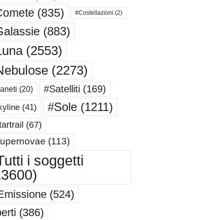
Comete
(835)
#Costellazioni
(2)
alassie
(883)
Luna
(2553)
Nebulose
(2273)
#Satelliti
(169)
aneti
(20)
#Sole
(1211)
yline
(41)
artrail
(67)
upernovae
(113)
utti i soggetti
13600)
Emissione
(524)
erti
(386)