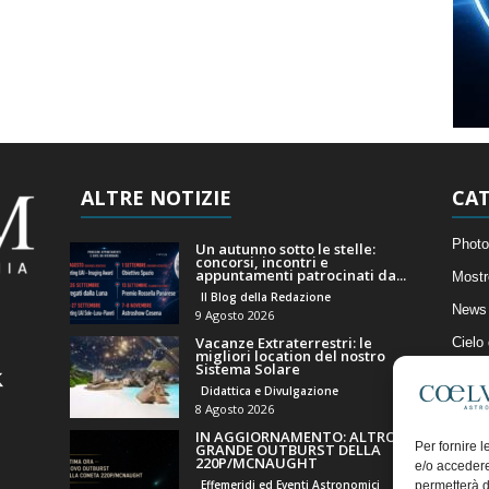
ALTRE NOTIZIE
CAT
Photo
Un autunno sotto le stelle:
concorsi, incontri e
appuntamenti patrocinati da...
Mostr
Il Blog della Redazione
News 
9 Agosto 2026
Vacanze Extraterrestri: le
Cielo
migliori location del nostro
Sistema Solare
Astro
Didattica e Divulgazione
Artico
8 Agosto 2026
IN AGGIORNAMENTO: ALTRO
Il Bl
Per fornire 
GRANDE OUTBURST DELLA
220P/MCNAUGHT
e/o accedere
Effemeridi ed Eventi Astronomici
permetterà d