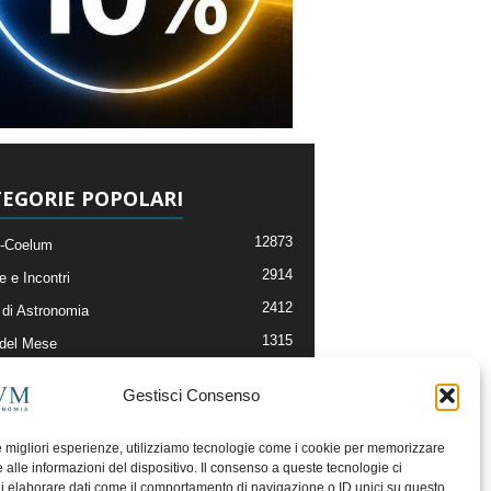
EGORIE POPOLARI
12873
-Coelum
2914
e e Incontri
2412
di Astronomia
1315
 del Mese
365
nomia, Astrofisica e Cosmologia
Gestisci Consenso
268
li e Risorse On-Line
193
og della Redazione
le migliori esperienze, utilizziamo tecnologie come i cookie per memorizzare
 alle informazioni del dispositivo. Il consenso a queste tecnologie ci
i elaborare dati come il comportamento di navigazione o ID unici su questo