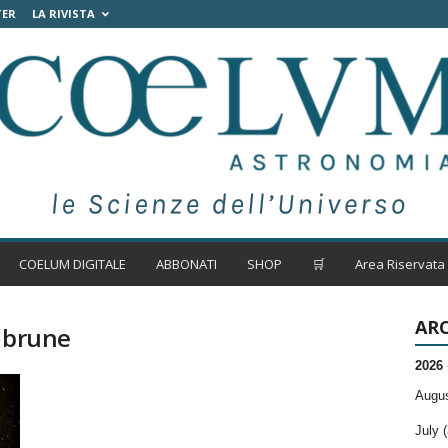
TER
LA RIVISTA
COELUM DIGITALE
ABBONATI
SHOP
🛒
Area Riservata
ARC
e brune
2026
Augus
July (