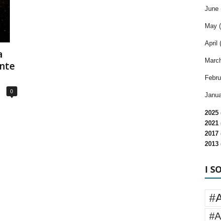
June 
May (
April 
a
March
nte
Febru
0
Janua
2025 
2021 
2017 
2013 
I S
#
#A