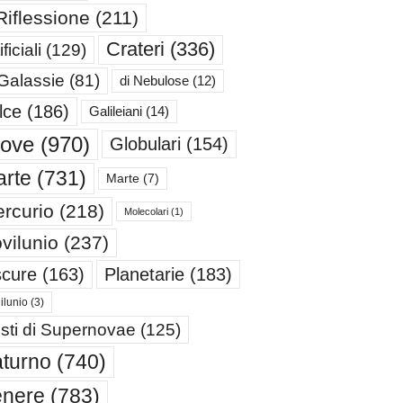
Riflessione
(211)
Crateri
(336)
ificiali
(129)
 Galassie
(81)
di Nebulose
(12)
lce
(186)
Galileiani
(14)
iove
(970)
Globulari
(154)
rte
(731)
Marte
(7)
rcurio
(218)
Molecolari
(1)
vilunio
(237)
cure
(163)
Planetarie
(183)
ilunio
(3)
sti di Supernovae
(125)
turno
(740)
enere
(783)