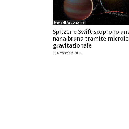
n
o
m
News di Astronomia
i
Spitzer e Swift scoprono un
a
nana bruna tramite microle
gravitazionale
16 Novembre 2016