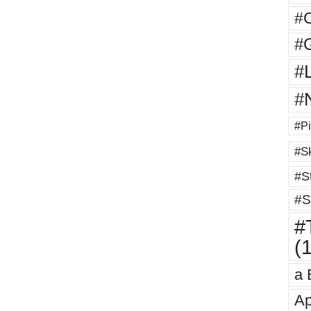
#
#G
#
#
#Pi
#Sk
#St
#S
#T
(
a 
Ap