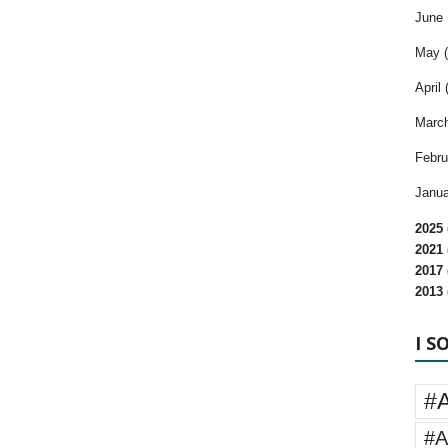
June 
May (
April 
March
Febru
Janua
2025 
2021 
2017 
2013 
I S
#
#A