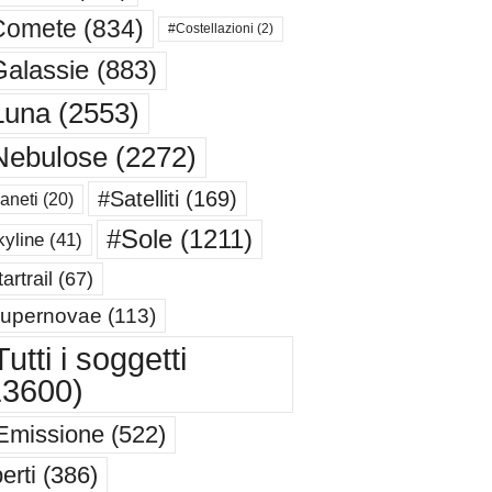
Comete
(834)
#Costellazioni
(2)
alassie
(883)
Luna
(2553)
Nebulose
(2272)
#Satelliti
(169)
aneti
(20)
#Sole
(1211)
yline
(41)
artrail
(67)
upernovae
(113)
utti i soggetti
13600)
Emissione
(522)
erti
(386)