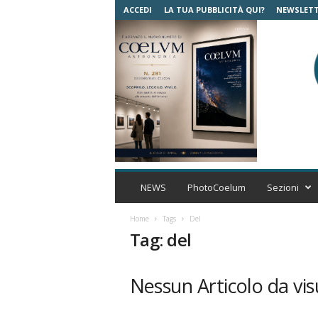
ACCEDI
LA TUA PUBBLICITÀ QUI?
NEWSLET
C
o
NEWS
PhotoCoelum
Sezioni
e
l
Home
Tags
Del
u
Tag: del
m
A
s
Nessun Articolo da vis
t
r
o