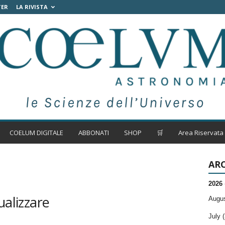
TER
LA RIVISTA
COELUM DIGITALE
ABBONATI
SHOP
🛒
Area Riservata
ARC
2026
ualizzare
Augus
July (