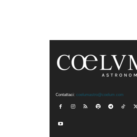
Contattaci:
coelumastro@coelum.com