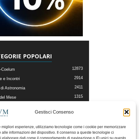
EGORIE POPOLARI
12873
-Coelum
2914
e e Incontri
2411
di Astronomia
1315
 del Mese
365
nomia, Astrofisica e Cosmologia
Gestisci Consenso
268
li e Risorse On-Line
192
og della Redazione
le migliori esperienze, utilizziamo tecnologie come i cookie per memorizzare
 alle informazioni del dispositivo. Il consenso a queste tecnologie ci
i elaborare dati come il comportamento di navigazione o ID unici su questo