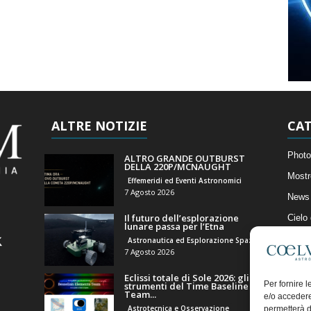
ALTRE NOTIZIE
CAT
Photo
ALTRO GRANDE OUTBURST
DELLA 220P/MCNAUGHT
Mostr
Effemeridi ed Eventi Astronomici
7 Agosto 2026
News 
Il futuro dell’esplorazione
Cielo
lunare passa per l’Etna
Astro
Astronautica ed Esplorazione Spaziale
7 Agosto 2026
Artico
Eclissi totale di Sole 2026: gli
Il Bl
Per fornire 
strumenti del Time Baseline
Team...
e/o accedere
Astrotecnica e Osservazione
permetterà d