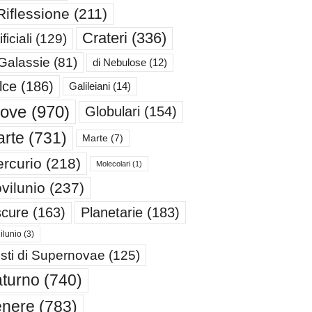
Riflessione
(211)
Crateri
(336)
ificiali
(129)
 Galassie
(81)
di Nebulose
(12)
lce
(186)
Galileiani
(14)
iove
(970)
Globulari
(154)
rte
(731)
Marte
(7)
rcurio
(218)
Molecolari
(1)
vilunio
(237)
cure
(163)
Planetarie
(183)
ilunio
(3)
sti di Supernovae
(125)
turno
(740)
enere
(783)