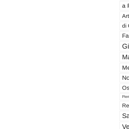
a 
Art
di
Fa
G
Ma
Me
No
Os
Plen
Re
Sa
V