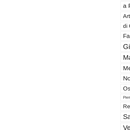
a 
Art
di
Fa
G
Ma
Me
No
Os
Plen
Re
Sa
V