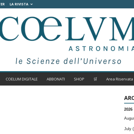
TER
LA RIVISTA
COELUM DIGITALE
ABBONATI
SHOP
🛒
Area Riservata
ARC
2026
Augus
July (