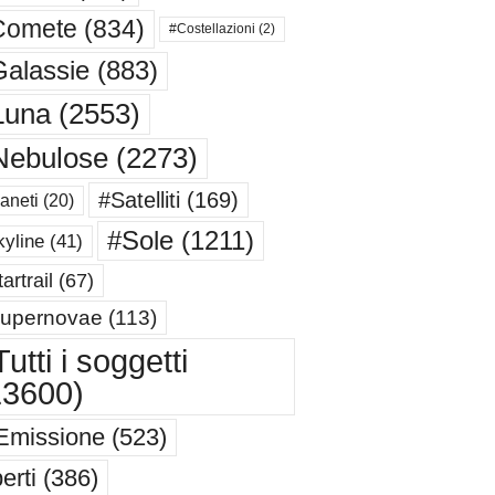
Comete
(834)
#Costellazioni
(2)
alassie
(883)
Luna
(2553)
Nebulose
(2273)
#Satelliti
(169)
aneti
(20)
#Sole
(1211)
yline
(41)
artrail
(67)
upernovae
(113)
utti i soggetti
13600)
Emissione
(523)
erti
(386)