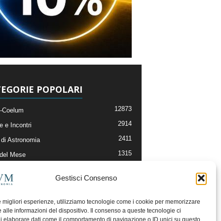
EGORIE POPOLARI
12873
-Coelum
2914
e e Incontri
2411
di Astronomia
1315
 del Mese
365
nomia, Astrofisica e Cosmologia
Gestisci Consenso
268
li e Risorse On-Line
192
og della Redazione
le migliori esperienze, utilizziamo tecnologie come i cookie per memorizzare
 alle informazioni del dispositivo. Il consenso a queste tecnologie ci
i elaborare dati come il comportamento di navigazione o ID unici su questo