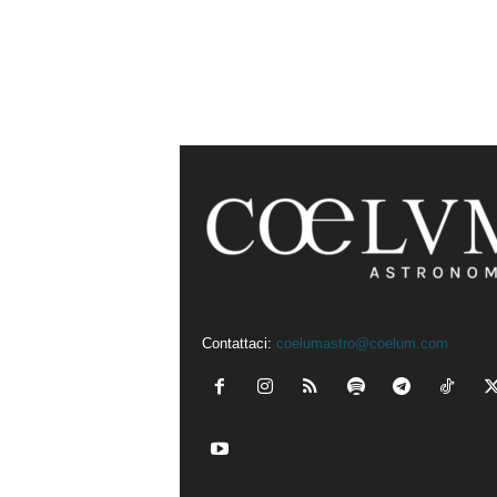
Contattaci:
coelumastro@coelum.com