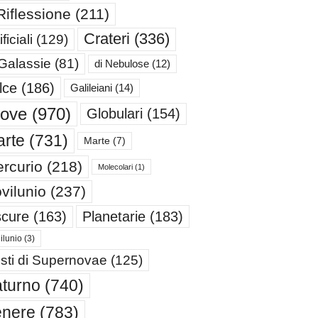
Riflessione
(211)
Crateri
(336)
ificiali
(129)
 Galassie
(81)
di Nebulose
(12)
lce
(186)
Galileiani
(14)
iove
(970)
Globulari
(154)
rte
(731)
Marte
(7)
rcurio
(218)
Molecolari
(1)
vilunio
(237)
cure
(163)
Planetarie
(183)
ilunio
(3)
sti di Supernovae
(125)
turno
(740)
enere
(783)