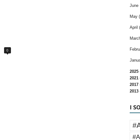
June 
May (
April 
March
Febru
0
Janua
2025 
2021 
2017 
2013 
I S
#
#A