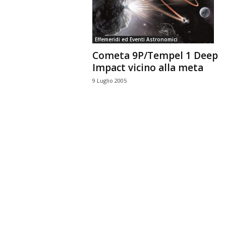
n
o
m
Effemeridi ed Eventi Astronomici
i
Cometa 9P/Tempel 1 Deep
a
Impact vicino alla meta
9 Luglio 2005