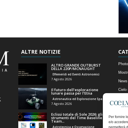
ALTRE NOTIZIE
CAT
Photo
ALTRO GRANDE OUTBURST
DELLA 220P/MCNAUGHT
Mostr
Effemeridi ed Eventi Astronomici
7 Agosto 2026
News 
Il futuro dell’esplorazione
Cielo
lunare passa per l’Etna
Astro
Astronautica ed Esplorazione Spaziale
7 Agosto 2026
Artico
Eclissi totale di Sole 2026: gli
Il Bl
Per fornire 
strumenti del Time Baseline
Team...
e/o accedere
Astrotecnica e Osservazione
permetterà d