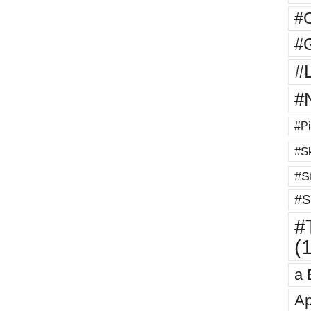
#
#G
#
#
#Pi
#Sk
#St
#S
#T
(
a 
Ap